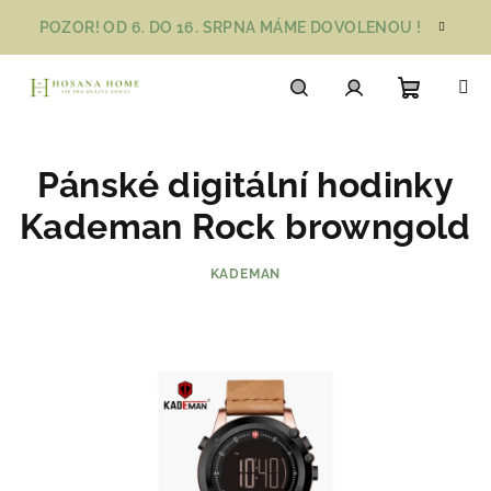
Přejít
POZOR! OD 6. DO 16. SRPNA MÁME DOVOLENOU !
na
obsah
Nákupn
Hledat
Přihlášení
Pánské digitální hodinky
košík
Kademan Rock browngold
KADEMAN