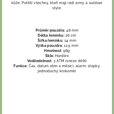
kůže. Potěší všechny, kteří mají rádi army a outdoor
style.
Průměr pouzdra:
48 mm
Délka řemínku:
26 cm
Šířka řemínku:
24 mm
Výška pouzdra:
12.5 mm
Hmotnost:
98g
Sklo:
Hardlex
Voděodolnost:
3 ATM (snese déšť)
Funkce:
Čas, datum (den a měsíc), alarm, stopky,
jednoduchý krokoměr