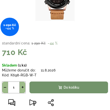
1 290 Kč
–44 %
standardní cena:
1 290 Kč
–44 %
710 Kč
Měrná
Skladem
(1 ks)
cena:
Můžeme doručit do:
11.8.2026
Kód:
K698-RGB-W-T
−
+
Do košíku