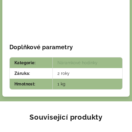
Doplňkové parametry
Kategorie
:
Náramkové hodinky
Záruka
:
2 roky
Hmotnost
:
1 kg
Související produkty