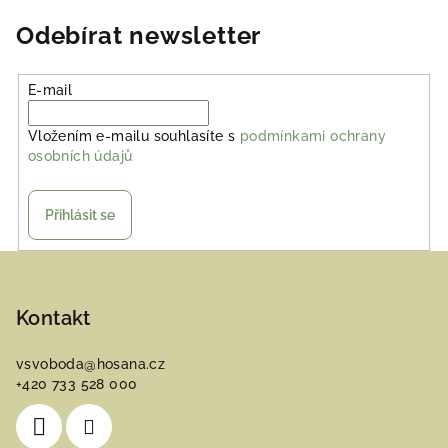
Odebírat newsletter
E-mail
Vložením e-mailu souhlasíte s
podmínkami ochrany
osobních údajů
Přihlásit se
Z
á
p
Kontakt
a
vsvoboda
@
hosana.cz
t
+420 733 528 000
í