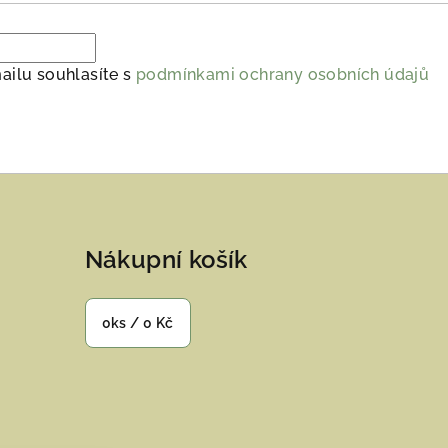
ailu souhlasíte s
podmínkami ochrany osobních údajů
Nákupní košík
0
ks /
0 Kč