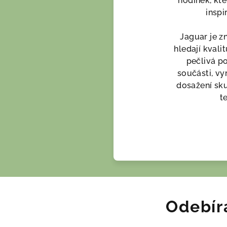
hodinek, kte
inspi
Jaguar je z
hledají kvali
pečlivá po
součásti, vy
dosažení sk
t
Odebír