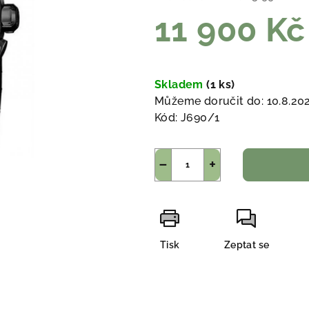
11 900 Kč
Měrná
cena:
Skladem
(1 ks)
Můžeme doručit do:
10.8.20
Kód:
J690/1
−
+
Tisk
Zeptat se