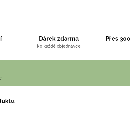
í
Dárek zdarma
Přes 300
ke každé objednávce
e
duktu