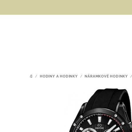
Přejít
na
obsah
/
HODINY A HODINKY
/
NÁRAMKOVÉ HODINKY
DOMŮ