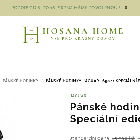
POZOR! OD 6. DO 16. SRPNA MÁME DOVOLENOU !
/
PÁNSKÉ HODINKY
/
PÁNSKÉ HODINKY JAGUAR J690/1 SPECIÁLNÍ 
JAGUAR
Pánské hodin
Speciální edi
standardní cena:
15 990 Kč