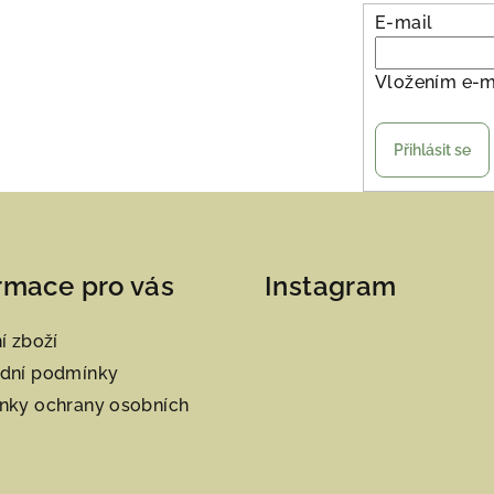
E-mail
Vložením e-m
Přihlásit se
rmace pro vás
Instagram
í zboží
dní podmínky
nky ochrany osobních