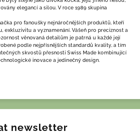
ré byly stejně jako divoká kočka, jejíž jméno nesou,
rovány elegancí a silou. V roce 1989 skupina
načka pro fanoušky nejnáročnějších produktů, kteří
tu, exkluzivitu a vyznamenání. Vášeň pro preciznost a
zornost věnovaná detailům je patrná u každé její
robené podle nejpřísnějších standardů kvality, a tím
utečných skvostů přesnosti Swiss Made kombinující
echnologické inovace a jedinečný design.
at newsletter