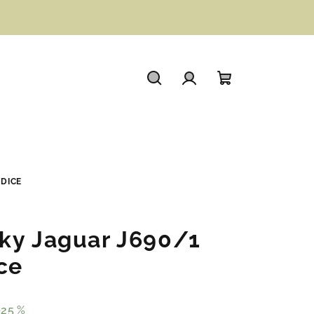
Hledat
Přihlášení
Nákupní
košík
EDICE
ky Jaguar J690/1
ce
–25 %