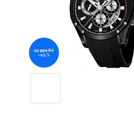
15 990 Kč
–25 %