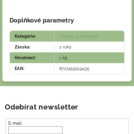
Doplňkové parametry
Kategorie
:
Ubrusy a ubrousky
Záruka
:
2 roky
Hmotnost
:
1 kg
EAN
:
8717459519435
Odebírat newsletter
E-mail