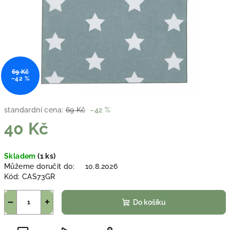
69 Kč
–42 %
standardní cena:
69 Kč
–42 %
40 Kč
Měrná
Skladem
(1 ks)
cena:
Můžeme doručit do:
10.8.2026
Kód:
CAS73GR
−
+
Do košíku