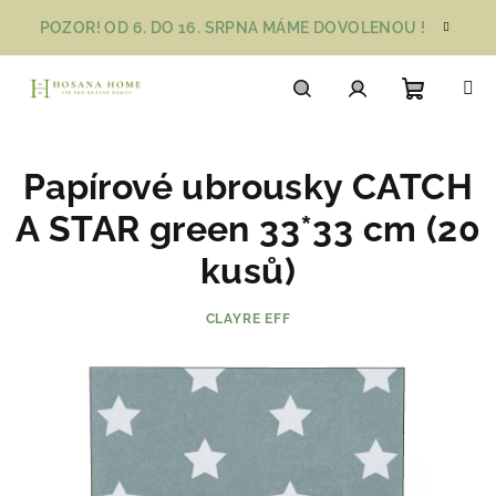
Přejít
POZOR! OD 6. DO 16. SRPNA MÁME DOVOLENOU !
na
obsah
Nákupn
Hledat
Přihlášení
Papírové ubrousky CATCH
košík
A STAR green 33*33 cm (20
kusů)
CLAYRE EFF