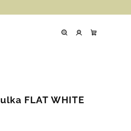
Hledat
Přihlášení
Nákupní
košík
dulka FLAT WHITE