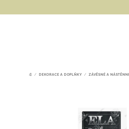
Přejít
na
obsah
/
DEKORACE A DOPLŇKY
/
ZÁVĚSNÉ A NÁSTĚNN
DOMŮ