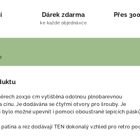
í
Dárek zdarma
Přes 300
ke každé objednávce
e
duktu
ěrech 20x30 cm vytištěná odolnou plnobarevnou
cínu. Je dodávána se čtyřmi otvory pro šrouby. Je
ji bylo možné upevnit i pomocí oboustraně lepících pásk
patina a rez dodávají TEN dokonalý vzhled pro retro poci