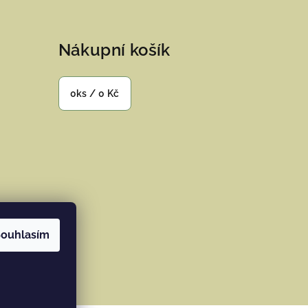
Nákupní košík
0
ks /
0 Kč
ouhlasím
ramu