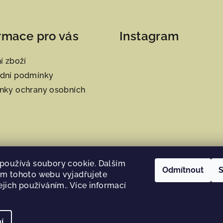
rmace pro vás
Instagram
í zboží
dní podmínky
nky ochrany osobních
používá soubory cookie. Dalším
Odmítnout
S
m tohoto webu vyjadřujete
ejich používáním.. Více informací
Sledovat na Instag
í