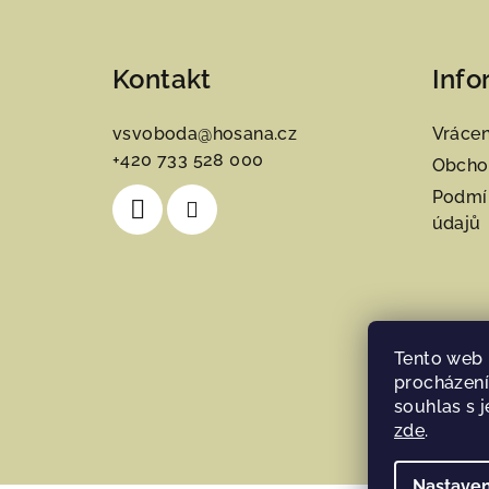
Z
á
Kontakt
Info
p
a
vsvoboda
@
hosana.cz
Vrácen
+420 733 528 000
t
Obcho
Podmí
í
údajů
Tento web 
procházení
souhlas s j
zde
.
Nastaven