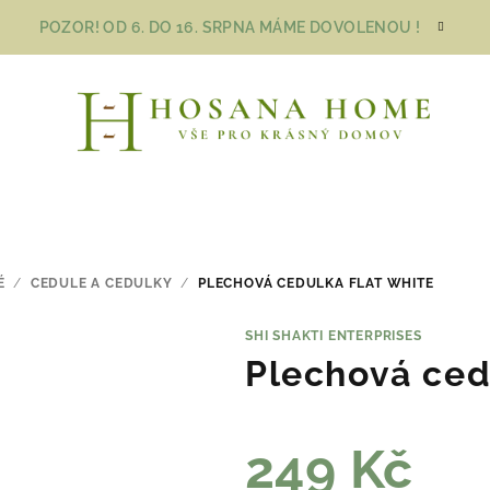
POZOR! OD 6. DO 16. SRPNA MÁME DOVOLENOU !
É
/
CEDULE A CEDULKY
/
PLECHOVÁ CEDULKA FLAT WHITE
SHI SHAKTI ENTERPRISES
Plechová ce
249 Kč