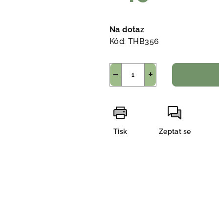
Měrná
cena:
Na dotaz
Kód:
THB356
−
+
Tisk
Zeptat se