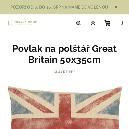
Přejít
POZOR! OD 6. DO 16. SRPNA MÁME DOVOLENOU !
na
obsah
Nákupn
Hledat
Přihlášení
Povlak na polštář Great
košík
Britain 50x35cm
CLAYRE EFF