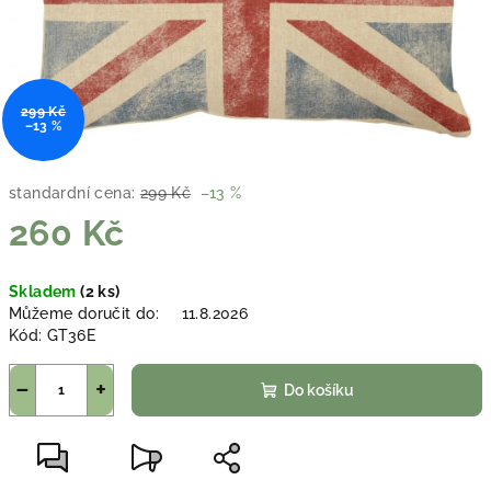
299 Kč
–13 %
standardní cena:
299 Kč
–13 %
260 Kč
Měrná
Skladem
(2 ks)
cena:
Můžeme doručit do:
11.8.2026
Kód:
GT36E
−
+
Do košíku