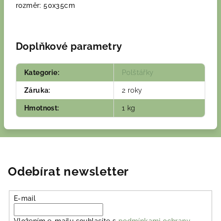
rozměr: 50x35cm
Doplňkové parametry
Kategorie
:
Polštářky
Záruka
:
2 roky
Hmotnost
:
1 kg
Odebírat newsletter
E-mail
Vložením e-mailu souhlasíte s
podmínkami ochrany