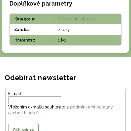
Doplňkové parametry
Kategorie
:
Sportovní vybavení
Záruka
:
2 roky
Hmotnost
:
1 kg
Odebírat newsletter
E-mail
Vložením e-mailu souhlasíte s
podmínkami ochrany
osobních údajů
Přihlásit se