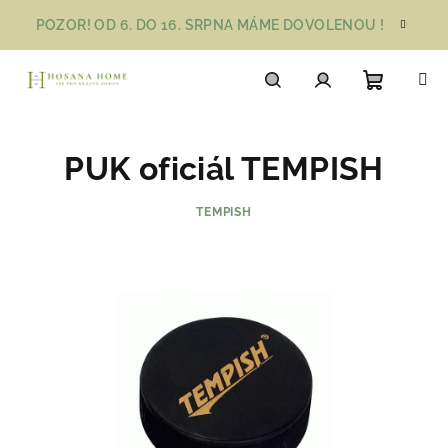
Přejít
POZOR! OD 6. DO 16. SRPNA MÁME DOVOLENOU !
na
obsah
Nákupn
Hledat
Přihlášení
PUK oficiál TEMPISH
košík
TEMPISH