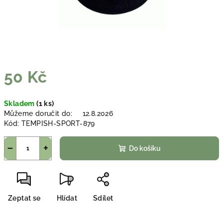
50 Kč
Měrná
Skladem
(1 ks)
cena:
Můžeme doručit do:
12.8.2026
Kód:
TEMPISH-SPORT-879
−
+
Do košíku
Zeptat se
Hlídat
Sdílet