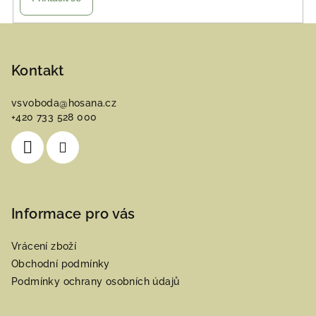
Z
á
p
Kontakt
a
vsvoboda
@
hosana.cz
t
+420 733 528 000
í
Informace pro vás
Vrácení zboží
Obchodní podmínky
Podmínky ochrany osobních údajů