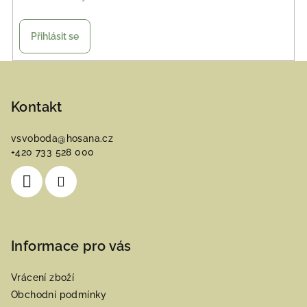
Přihlásit se
Z
á
p
Kontakt
a
vsvoboda
@
hosana.cz
t
+420 733 528 000
í
Informace pro vás
Vrácení zboží
Obchodní podmínky