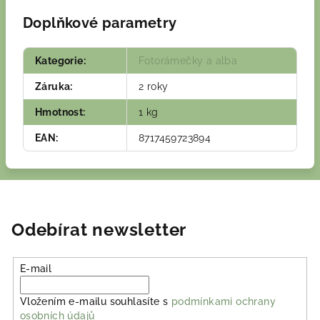
Doplňkové parametry
Kategorie
:
Fotorámečky a alba
Záruka
:
2 roky
Hmotnost
:
1 kg
EAN
:
8717459723894
Odebírat newsletter
E-mail
Vložením e-mailu souhlasíte s
podmínkami ochrany
osobních údajů