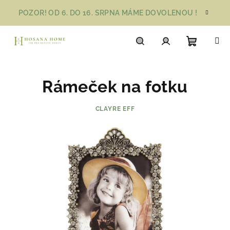
Přejít
POZOR! OD 6. DO 16. SRPNA MÁME DOVOLENOU !
na
obsah
Nákupn
Hledat
Přihlášení
Rámeček na fotku
košík
CLAYRE EFF