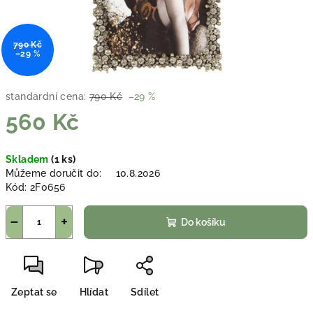
790 Kč
–29 %
standardní cena:
790 Kč
–29 %
560 Kč
Měrná
Skladem
(1 ks)
cena:
Můžeme doručit do:
10.8.2026
Kód:
2F0656
−
+
Do košíku
Zeptat se
Hlídat
Sdílet