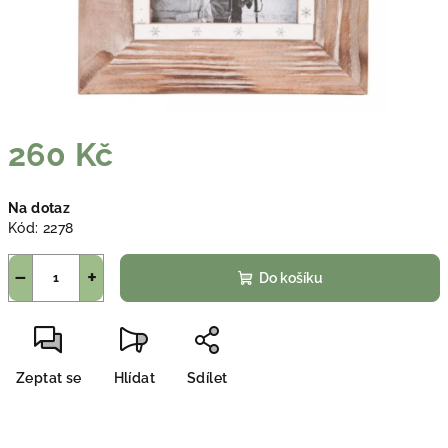
260 Kč
Měrná
Na dotaz
cena:
Kód:
2278
−
+
Do košíku
Zeptat se
Hlídat
Sdílet