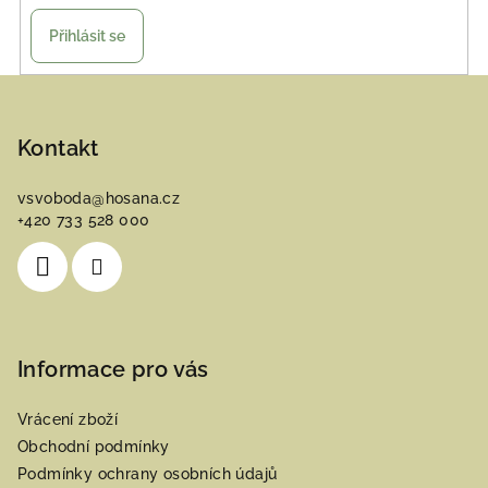
Přihlásit se
Z
á
p
Kontakt
a
vsvoboda
@
hosana.cz
t
+420 733 528 000
í
Informace pro vás
Vrácení zboží
Obchodní podmínky
Podmínky ochrany osobních údajů