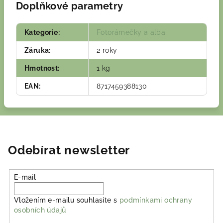
Doplňkové parametry
Kategorie
:
Fotorámečky a alba
Záruka
:
2 roky
Hmotnost
:
1 kg
EAN
:
8717459388130
Odebírat newsletter
E-mail
Vložením e-mailu souhlasíte s
podmínkami ochrany
osobních údajů