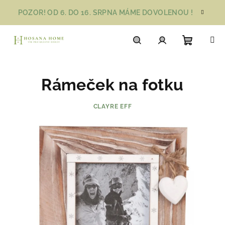
Přejít
POZOR! OD 6. DO 16. SRPNA MÁME DOVOLENOU !
na
obsah
Nákupn
Hledat
Přihlášení
Rámeček na fotku
košík
CLAYRE EFF