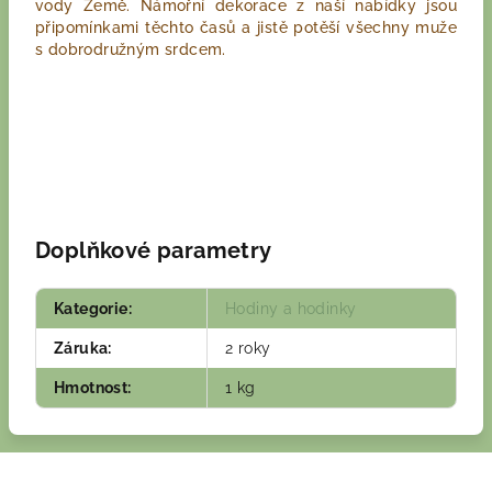
vody Země. Námořní dekorace z naší nabídky jsou
připomínkami těchto časů a jistě potěší všechny muže
s dobrodružným srdcem.
Doplňkové parametry
Kategorie
:
Hodiny a hodinky
Záruka
:
2 roky
Hmotnost
:
1 kg