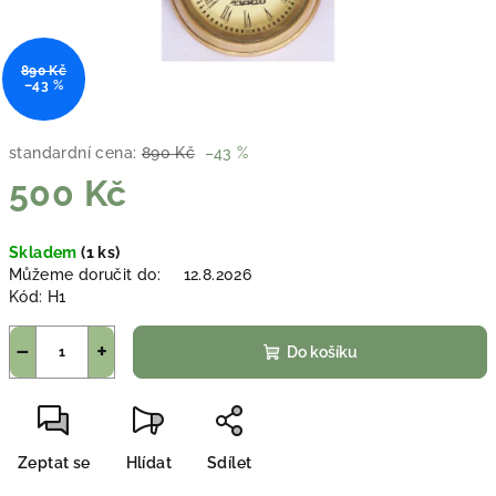
890 Kč
–43 %
standardní cena:
890 Kč
–43 %
500 Kč
Měrná
Skladem
(1 ks)
cena:
Můžeme doručit do:
12.8.2026
Kód:
H1
−
+
Do košíku
Zeptat se
Hlídat
Sdílet