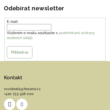
Odebírat newsletter
E-mail
Vložením e-mailu souhlasíte s
podmínkami ochrany
osobních údajů
Přihlásit se
Z
á
p
Kontakt
a
vsvoboda
@
hosana.cz
t
+420 733 528 000
í