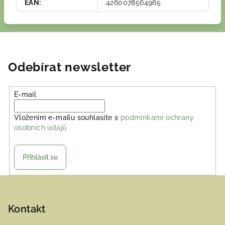
EAN
:
4260078564965
Odebírat newsletter
E-mail
Vložením e-mailu souhlasíte s
podmínkami ochrany
osobních údajů
Přihlásit se
Z
á
p
Kontakt
a