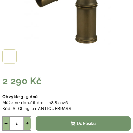
2 290 Kč
Měrná
Obvykle 3- 5 dnů
cena:
Můžeme doručit do:
18.8.2026
Kód:
SLQL-15-01-ANTIQUEBRASS
−
+
Do košíku