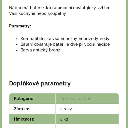
Nádherná baterie, která umocní nostalgický vzhled
Vaší kuchyně nebo koupelny.
Parametry:
Kompatibilní se všemi běžnými přívody vody
Balení obsahuje baterii a dvě přívodní hadice
Barva antický bronz
Doplňkové parametry
Kategorie
:
Dřezové baterie
Záruka
:
2 roky
Hmotnost
:
1 kg