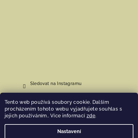
Sledovat na Instagramu
Tento web používá soubory cookie. Dalším
Nákupní košík
procházením tohoto webu vyjadřujete souhlas s
jejich používáním.. Více informací
zde
.
0
ks /
0 Kč
Nastavení