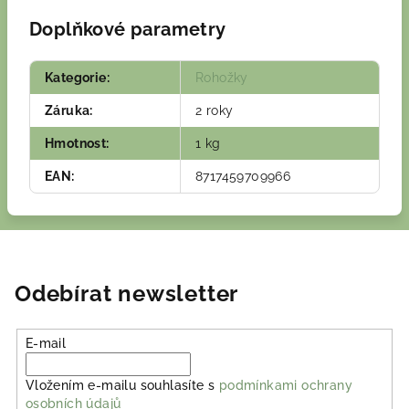
Doplňkové parametry
Kategorie
:
Rohožky
Záruka
:
2 roky
Hmotnost
:
1 kg
EAN
:
8717459709966
Odebírat newsletter
E-mail
Vložením e-mailu souhlasíte s
podmínkami ochrany
osobních údajů