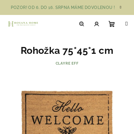
Přejít
POZOR! OD 6. DO 16. SRPNA MÁME DOVOLENOU !
na
obsah
Nákupn
Hledat
Přihlášení
Rohožka 75*45*1 cm
košík
CLAYRE EFF