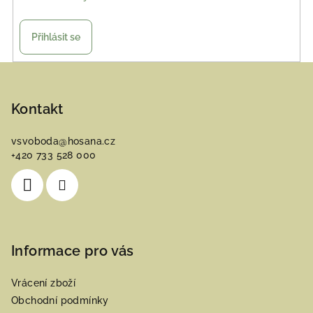
Přihlásit se
Z
á
p
Kontakt
a
vsvoboda
@
hosana.cz
t
+420 733 528 000
í
Informace pro vás
Vrácení zboží
Obchodní podmínky