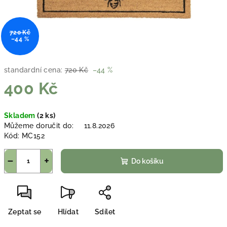
720 Kč
–44 %
standardní cena:
720 Kč
–44 %
400 Kč
Měrná
Skladem
(2 ks)
cena:
Můžeme doručit do:
11.8.2026
Kód:
MC152
−
+
Do košíku
Zeptat se
Hlídat
Sdílet