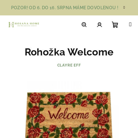
Přejít
POZOR! OD 6. DO 16. SRPNA MÁME DOVOLENOU !
na
obsah
Nákupn
Hledat
Přihlášení
Rohožka Welcome
košík
CLAYRE EFF