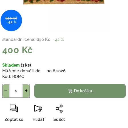
690 Kč
–42 %
standardní cena:
690 Kč
–42 %
400 Kč
Měrná
Skladem
(1 ks)
cena:
Můžeme doručit do:
10.8.2026
Kód:
ROMC
−
+
Do košíku
Zeptat se
Hlídat
Sdílet