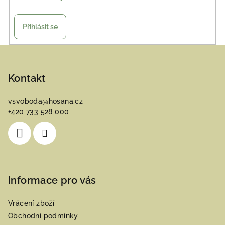
Přihlásit se
Z
á
p
Kontakt
a
vsvoboda
@
hosana.cz
t
+420 733 528 000
í
Informace pro vás
Vrácení zboží
Obchodní podmínky