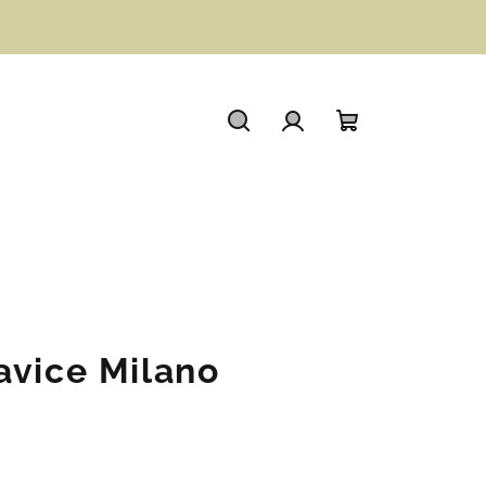
Hledat
Přihlášení
Nákupní
košík
avice Milano