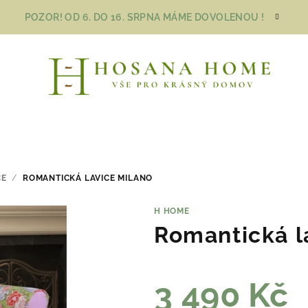
POZOR! OD 6. DO 16. SRPNA MÁME DOVOLENOU !
CE
/
ROMANTICKÁ LAVICE MILANO
H HOME
Romantická l
3 490 Kč