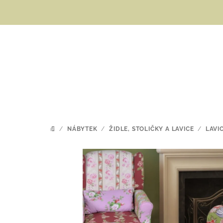
Přejít
na
obsah
/
NÁBYTEK
/
ŽIDLE, STOLIČKY A LAVICE
/
LAVI
DOMŮ