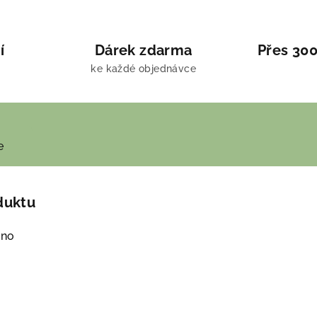
í
Dárek zdarma
Přes 300
ke každé objednávce
e
duktu
ano
m