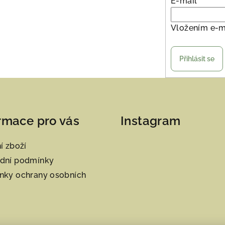
E-mail
Vložením e-m
Přihlásit se
rmace pro vás
Instagram
í zboží
dní podmínky
nky ochrany osobních