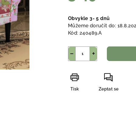
Měrná
cena:
Obvykle 3- 5 dnů
Můžeme doručit do:
18.8.20
Kód:
240489.A
−
+
Tisk
Zeptat se