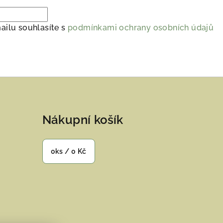
ailu souhlasíte s
podmínkami ochrany osobních údajů
Nákupní košík
0
ks /
0 Kč