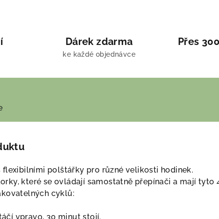
í
Dárek zdarma
Přes 300
ke každé objednávce
e
duktu
lexibilními polštářky pro různé velikosti hodinek.
ky, které se ovládají samostatně přepínači a mají tyto 
akovatelných cyklů:
táčí vpravo, 30 minut stojí.