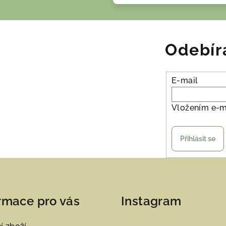
Odebír
E-mail
Vložením e-m
Přihlásit se
rmace pro vás
Instagram