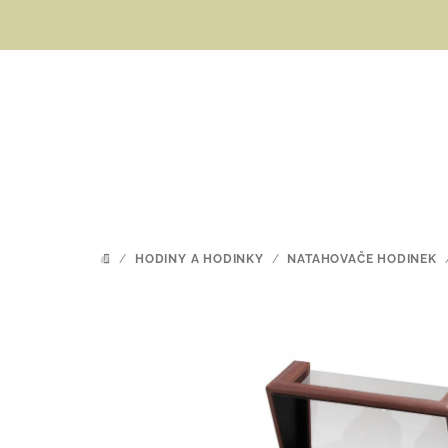
Přejít
na
obsah
/
HODINY A HODINKY
/
NATAHOVAČE HODINEK
DOMŮ