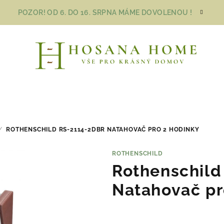
POZOR! OD 6. DO 16. SRPNA MÁME DOVOLENOU !
/
ROTHENSCHILD RS-2114-2DBR NATAHOVAČ PRO 2 HODINKY
ROTHENSCHILD
Rothenschil
Natahovač pr