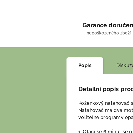
Garance doručen
nepoškozeného zboží
Popis
Diskuz
Detailní popis pro
Koženkový natahovač s f
Natahovač má dva motor
volitelné programy op
1. Otáčí se 6 minut se o