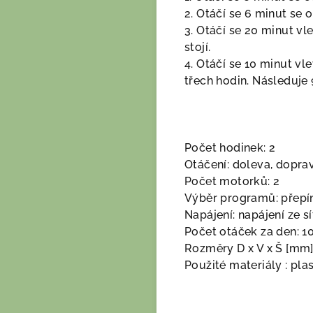
2. Otáčí se 6 minut se o
3. Otáčí se 20 minut vl
stojí.
4. Otáčí se 10 minut v
třech hodin. Následuje 
Počet hodinek: 2
Otáčení: doleva, dopra
Počet motorků: 2
Výběr programů: přepí
Napájení: napájení ze sí
Počet otáček za den: 1
Rozměry D x V x Š [mm]:
Použité materiály : pla