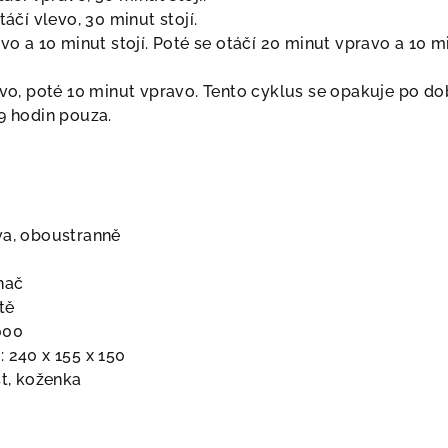
táčí vlevo, 30 minut stojí.
evo a 10 minut stojí. Poté se otáčí 20 minut vpravo a 10 m
levo, poté 10 minut vpravo. Tento cyklus se opakuje po d
9 hodin pouza.
va, oboustranně
nač
tě
000
 240 x 155 x 150
st, koženka