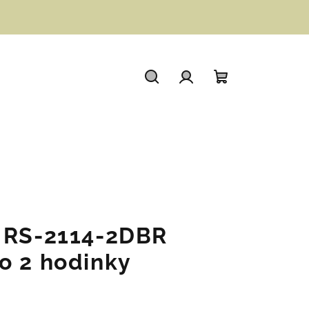
Hledat
Přihlášení
Nákupní
košík
d RS-2114-2DBR
o 2 hodinky