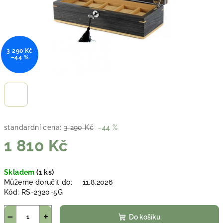
3 290 Kč
–44 %
standardní cena:
3 290 Kč
–44 %
1 810 Kč
Měrná
Skladem
(1 ks)
cena:
Můžeme doručit do:
11.8.2026
Kód:
RS-2320-5G
−
+
Do košíku