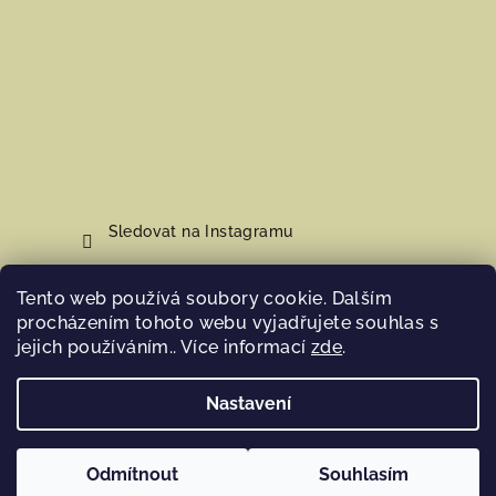
Sledovat na Instagramu
Tento web používá soubory cookie. Dalším
Nákupní košík
procházením tohoto webu vyjadřujete souhlas s
jejich používáním.. Více informací
zde
.
0
ks /
0 Kč
Nastavení
Copyright 2026
Hosana Home
. Všechna práva vyhrazena.
Odmítnout
Souhlasím