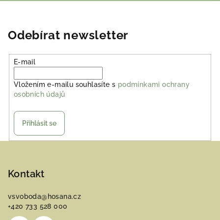
Odebírat newsletter
E-mail
Vložením e-mailu souhlasíte s
podmínkami ochrany
osobních údajů
Přihlásit se
Z
á
p
Kontakt
a
vsvoboda
@
hosana.cz
t
+420 733 528 000
í