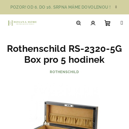
Přejít
POZOR! OD 6. DO 16. SRPNA MÁME DOVOLENOU !
na
obsah
Nákupn
Hledat
Přihlášení
Rothenschild RS-2320-5G
košík
Box pro 5 hodinek
ROTHENSCHILD