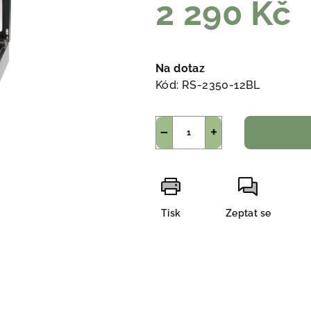
2 290 Kč
Měrná
cena:
Na dotaz
Kód:
RS-2350-12BL
−
+
Tisk
Zeptat se