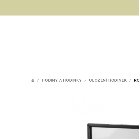
Přejít
na
obsah
/
HODINY A HODINKY
/
ULOŽENÍ HODINEK
/
RO
DOMŮ