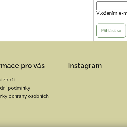
Vložením e-m
Přihlásit se
rmace pro vás
Instagram
í zboží
dní podmínky
nky ochrany osobních