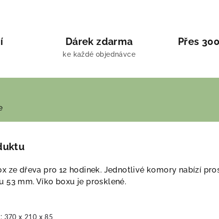
í
Dárek zdarma
Přes 300
ke každé objednávce
e
duktu
x ze dřeva pro 12 hodinek. Jednotlivé komory nabízí pro
 53 mm. Víko boxu je prosklené.
]:
370 x 210 x 85