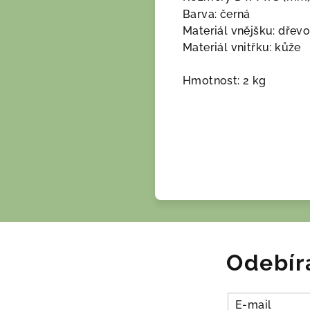
Barva: černá
Materiál vnějšku: dřev
Materiál vnitřku: kůže
Hmotnost: 2 kg
Odebír
E-mail