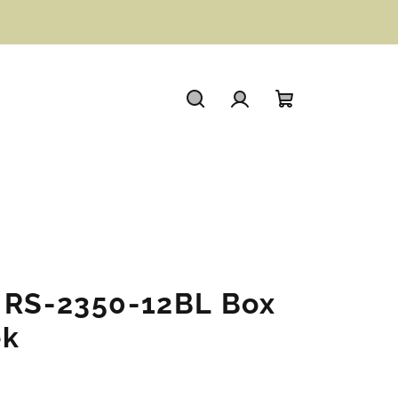
Hledat
Přihlášení
Nákupní
košík
 RS-2350-12BL Box
ek