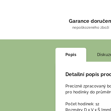
Garance doručen
nepoškozeného zboží
Popis
Diskuz
Detailní popis pro
Precizně zpracovaný bo
pro hodinky do průměru
Počet hodinek: 12
Rozměry D x V x Š [mm