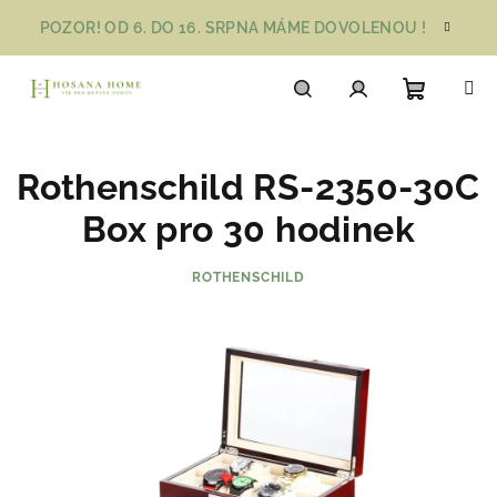
Přejít
POZOR! OD 6. DO 16. SRPNA MÁME DOVOLENOU !
na
obsah
Nákupn
Hledat
Přihlášení
Rothenschild RS-2350-30C
košík
Box pro 30 hodinek
ROTHENSCHILD