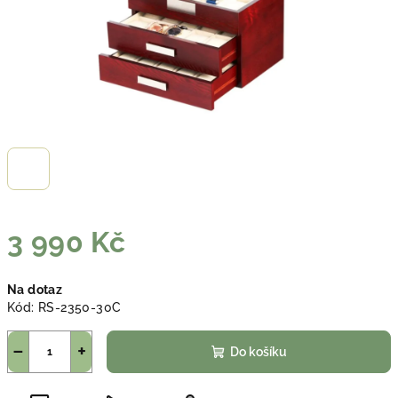
3 990 Kč
Měrná
Na dotaz
cena:
Kód:
RS-2350-30C
−
+
Do košíku