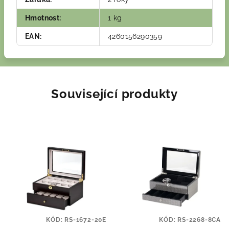
Hmotnost
:
1 kg
EAN
:
4260156290359
Související produkty
KÓD:
RS-1672-20E
KÓD:
RS-2268-8CA