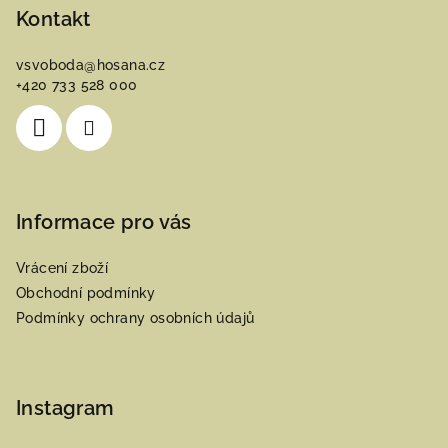
p
Kontakt
a
vsvoboda
@
hosana.cz
t
+420 733 528 000
í
Informace pro vás
Vrácení zboží
Obchodní podmínky
Podmínky ochrany osobních údajů
Instagram