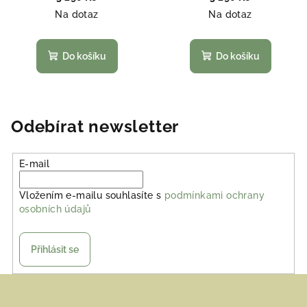
Na dotaz
Na dotaz
Do košíku
Do košíku
Odebírat newsletter
E-mail
Vložením e-mailu souhlasíte s
podmínkami ochrany
osobních údajů
Přihlásit se
Z
á