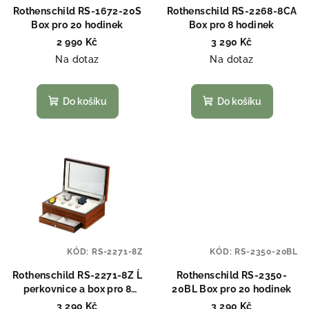
Rothenschild RS-1672-20S
Rothenschild RS-2268-8CA
Box pro 20 hodinek
Box pro 8 hodinek
2 990 Kč
3 290 Kč
Na dotaz
Na dotaz
Do košíku
Do košíku
KÓD:
RS-2271-8Z
KÓD:
RS-2350-20BL
Rothenschild RS-2271-8Z Ĺ
Rothenschild RS-2350-
perkovnice a box pro 8
20BL Box pro 20 hodinek
hodinek
3 290 Kč
3 290 Kč