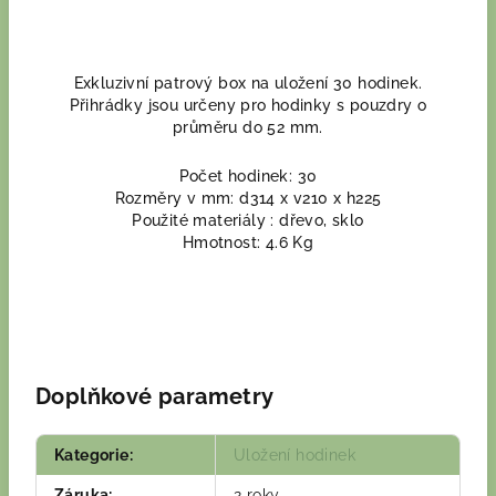
Exkluzivní patrový box na uložení 30 hodinek.
Přihrádky jsou určeny pro hodinky s pouzdry o
průměru do 52 mm.
Počet hodinek: 30
Rozměry v mm: d314
x v210 x h225
Použité materiály : dřevo, sklo
Hmotnost: 4.6 Kg
Doplňkové parametry
Kategorie
:
Uložení hodinek
Záruka
:
2 roky