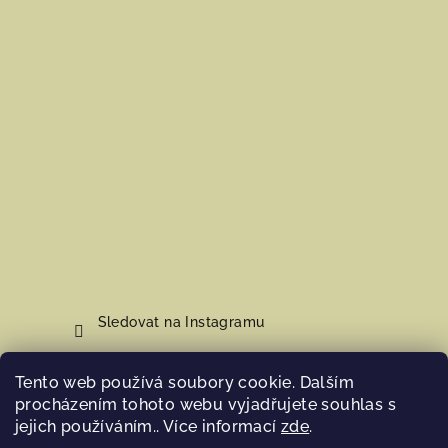
Sledovat na Instagramu
Tento web používá soubory cookie. Dalším
Nákupní košík
procházením tohoto webu vyjadřujete souhlas s
jejich používáním.. Více informací
zde
.