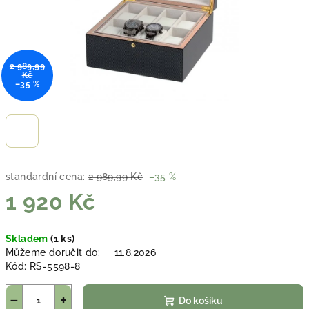
2 989,99
Kč
–35 %
standardní cena:
2 989,99 Kč
–35 %
1 920 Kč
Měrná
Skladem
(1 ks)
cena:
Můžeme doručit do:
11.8.2026
Kód:
RS-5598-8
−
+
Do košíku