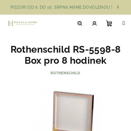
Přejít
POZOR! OD 6. DO 16. SRPNA MÁME DOVOLENOU !
na
obsah
Nákupn
Hledat
Přihlášení
Rothenschild RS-5598-8
košík
Box pro 8 hodinek
ROTHENSCHILD