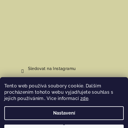
Sledovat na Instagramu
Tento web používá soubory cookie. Dalším
Nákupní košík
procházením tohoto webu vyjadřujete souhlas s
jejich používáním.. Více informací
zde
.
0
ks /
0 Kč
Nastavení
Copyright 2026
Hosana Home
. Všechna práva vyhrazena.