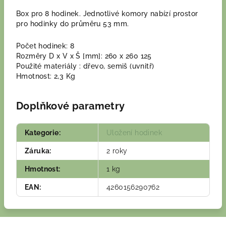
Box pro 8 hodinek. Jednotlivé komory nabízí prostor
pro hodinky do průměru 53 mm.
Počet hodinek: 8
Rozměry D x V x Š [mm]: 260 x 260 125
Použité materiály : dřevo, semiš (uvnitř)
Hmotnost: 2,3 Kg
Doplňkové parametry
Kategorie
:
Uložení hodinek
Záruka
:
2 roky
Hmotnost
:
1 kg
EAN
:
4260156290762