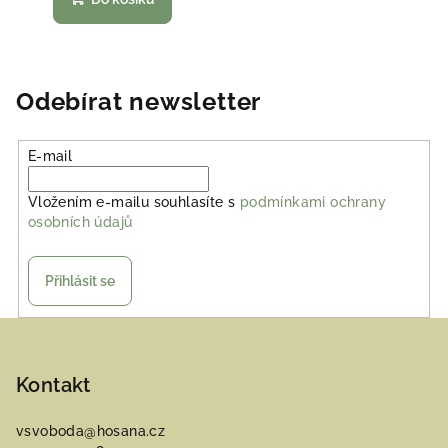
Odebírat newsletter
E-mail
Vložením e-mailu souhlasíte s
podmínkami ochrany
osobních údajů
Přihlásit se
Z
á
p
Kontakt
a
vsvoboda
@
hosana.cz
t