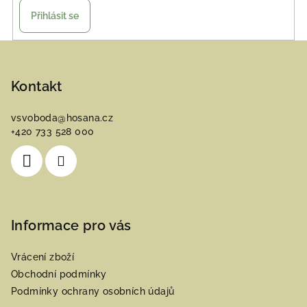
Přihlásit se
Z
á
p
Kontakt
a
vsvoboda
@
hosana.cz
t
+420 733 528 000
í
Informace pro vás
Vrácení zboží
Obchodní podmínky
Podmínky ochrany osobních údajů