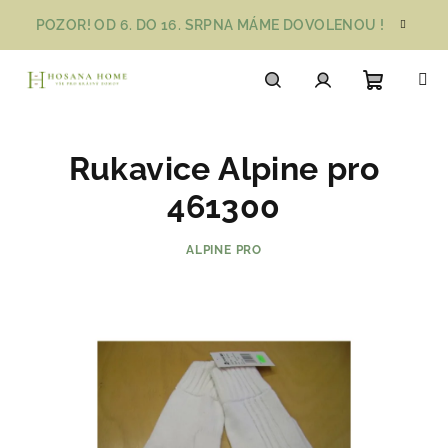
Přejít
POZOR! OD 6. DO 16. SRPNA MÁME DOVOLENOU !
na
obsah
Nákupn
Hledat
Přihlášení
Rukavice Alpine pro
košík
461300
ALPINE PRO