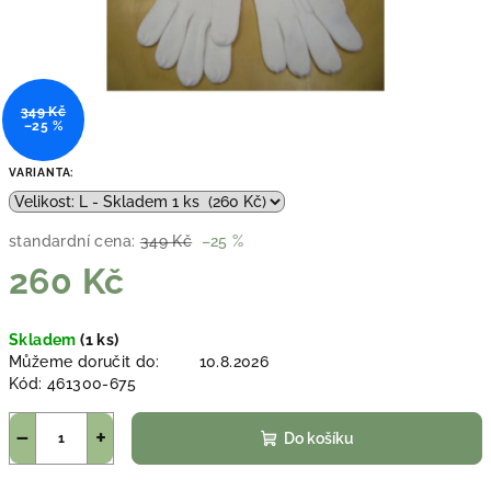
349 Kč
–25 %
VARIANTA:
standardní cena:
349 Kč
–25 %
260 Kč
Měrná
Skladem
(1 ks)
cena:
Můžeme doručit do:
10.8.2026
Kód:
461300-675
−
+
Do košíku