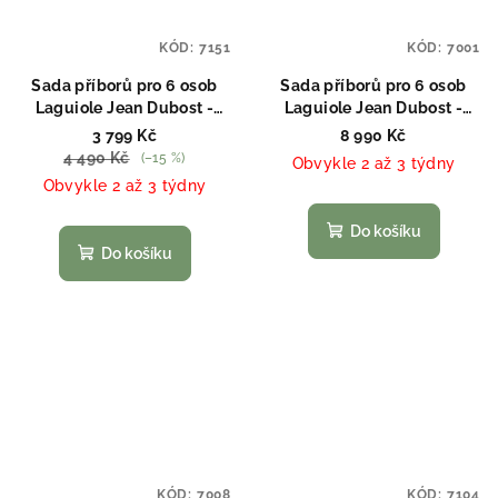
KÓD:
7151
KÓD:
7001
Sada příborů pro 6 osob
Sada příborů pro 6 osob
Laguiole Jean Dubost -
Laguiole Jean Dubost -
imitace slonoviny
imitace slonoviny
3 799 Kč
8 990 Kč
4 490 Kč
(–15 %)
Obvykle 2 až 3 týdny
Obvykle 2 až 3 týdny
Do košíku
Do košíku
KÓD:
7008
KÓD:
7104