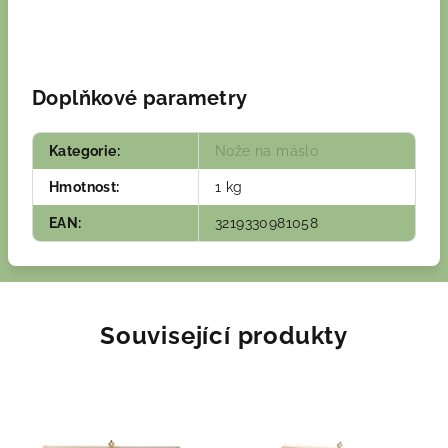
Doplňkové parametry
Kategorie
:
Nože na máslo
Hmotnost
:
1 kg
EAN
:
3219330981058
Související produkty