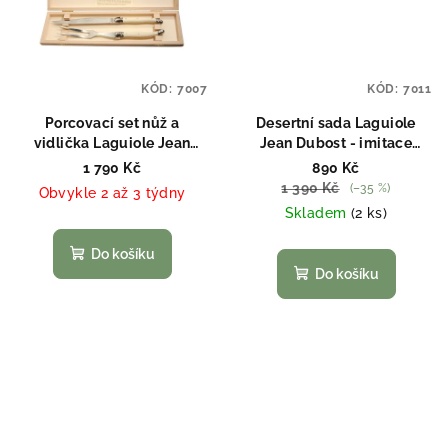
KÓD:
7007
KÓD:
7011
Porcovací set nůž a
Desertní sada Laguiole
vidlička Laguiole Jean
Jean Dubost - imitace
Dubost - imitace slonoviny
slonoviny
1 790 Kč
890 Kč
1 390 Kč
(–35 %)
Obvykle 2 až 3 týdny
Skladem
(2 ks)
Do košíku
Do košíku