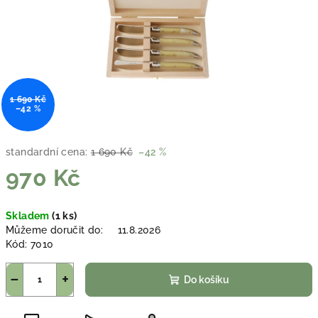
1 690 Kč
–42 %
standardní cena:
1 690 Kč
–42 %
970 Kč
Měrná
Skladem
(1 ks)
cena:
Můžeme doručit do:
11.8.2026
Kód:
7010
−
+
Do košíku