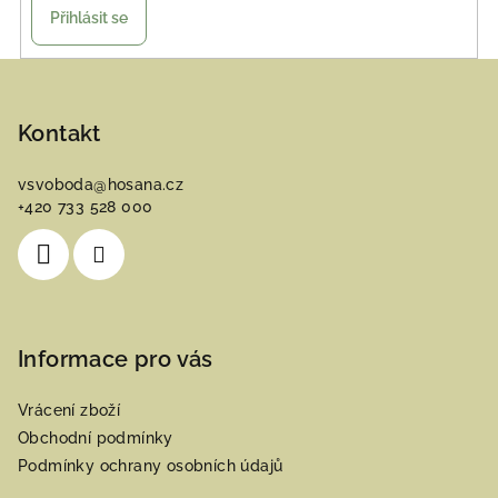
Přihlásit se
Z
á
p
Kontakt
a
vsvoboda
@
hosana.cz
t
+420 733 528 000
í
Informace pro vás
Vrácení zboží
Obchodní podmínky
Podmínky ochrany osobních údajů