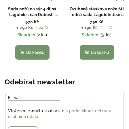
Sada nožů na sýr 4 dílná
Ozubené steakové nože 6ti
Laguiole Jean Dubost -
dílná sada Laguiole Jean
imitace slonoviny
Dubost - imitace slonoviny
970 Kč
790 Kč
1 290 Kč
1 190 Kč
(–24 %)
(–33 %)
Skladem
(2 ks)
Skladem
(3 ks)
Do košíku
Do košíku
Odebírat newsletter
E-mail
Vložením e-mailu souhlasíte s
podmínkami ochrany
osobních údajů