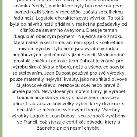
známka "včely", podle které byly tyto nože na první
pohled rozlišitelné. V roce 1880, začala specifickou
řadu nožů Laguiole charakterizovat vývrtka. Ta totiž
byla do návrhů nožů přidána v reakci na požadavky od
číšníků ze severního Aveyronu. Dnes je termín
"Laquiole" obecným pojmem. Nejedná se o značku,
která náleží jakési firmě, ani není spjat s konkrétním
místem výroby. Tyto nože jsou vyráběny řadou
nepříbuzných společností v jižní Francii. Mezinárodně
proslulá značka Laguiole Jean Dubost je známá pro
výrobu široké škály příborů, nožů a všeho, co souvisí
se stolováním. Jean Dubost používá pro své výrobky
pouze materiály nejvyšší kvality, jako například olivové
či jalovcové dřevo, nerezovou ocel nebo pravé či
umělé paroží. Nevysloveným motem firmy, je vyrábět
tradiční nožířské výrobky s nádechem inovace a
přinést tak zákazníkovi velký výběr, který drží krok s
neustále se měnícímí světovými trendy. Všechny
výrobky Laguiole Jean Dubost jsou ze 100% vyráběny
ve Francii, což stvrzuje certifikát původu, který u
žádného z nich nesmí chybět.