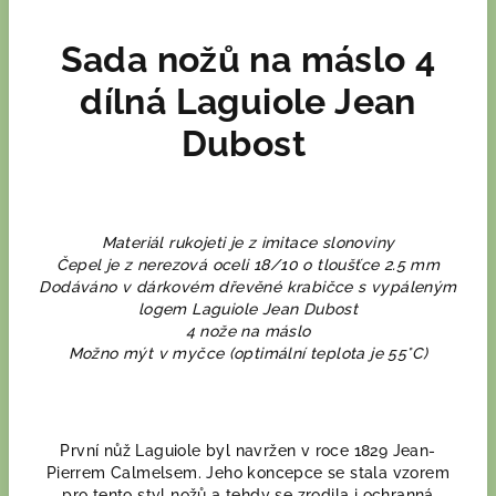
Sada nožů na máslo 4
dílná Laguiole Jean
Dubost
Materiál rukojeti je z imitace slonoviny
Čepel je z nerezová oceli 18/10 o tloušťce 2.5 mm
Dodáváno v dárkovém dřevěné krabičce s vypáleným
logem Laguiole Jean Dubost
4 nože na máslo
Možno mýt v myčce (optimální teplota je 55°C)
První nůž Laguiole byl navržen v roce 1829 Jean-
Pierrem Calmelsem. Jeho koncepce se stala vzorem
pro tento styl nožů a tehdy se zrodila i ochranná