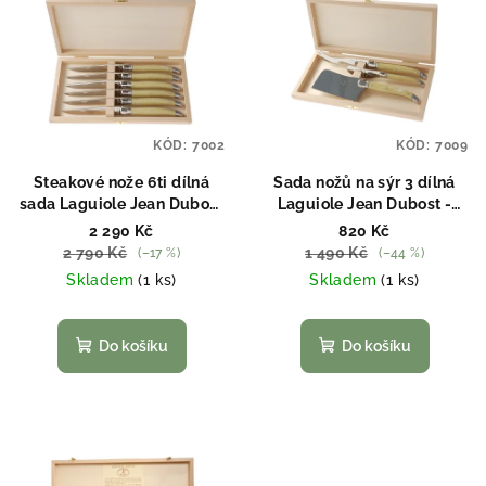
KÓD:
7002
KÓD:
7009
Steakové nože 6ti dílná
Sada nožů na sýr 3 dílná
sada Laguiole Jean Dubost
Laguiole Jean Dubost -
- imitace slonoviny
imitace slonoviny
2 290 Kč
820 Kč
2 790 Kč
1 490 Kč
(–17 %)
(–44 %)
Skladem
(1 ks)
Skladem
(1 ks)
Do košíku
Do košíku