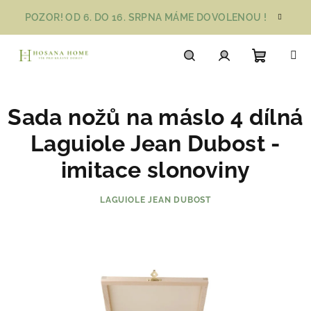
Přejít
POZOR! OD 6. DO 16. SRPNA MÁME DOVOLENOU !
na
obsah
Nákupn
Hledat
Přihlášení
Sada nožů na máslo 4 dílná
košík
Laguiole Jean Dubost -
imitace slonoviny
LAGUIOLE JEAN DUBOST