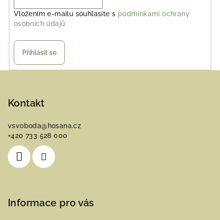
Vložením e-mailu souhlasíte s
podmínkami ochrany
osobních údajů
Přihlásit se
Z
á
p
Kontakt
a
vsvoboda
@
hosana.cz
t
+420 733 528 000
í
Informace pro vás