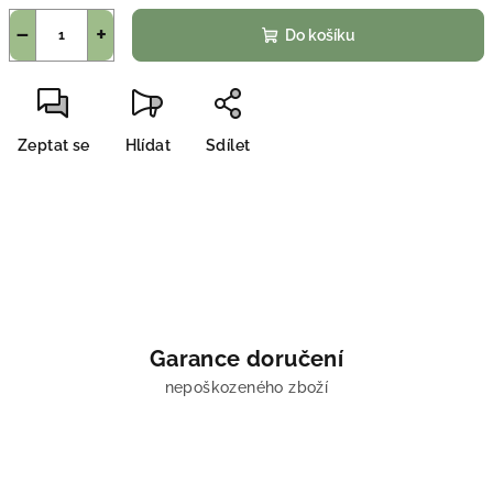
−
+
Do košíku
Zeptat se
Hlídat
Sdílet
Garance doručení
nepoškozeného zboží