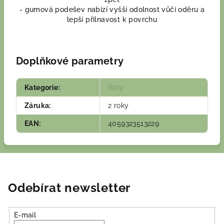
- gumová podešev nabízí vyšší odolnost vůči oděru a
lepší přilnavost k povrchu
Doplňkové parametry
Kategorie
:
Boty
Záruka
:
2 roky
EAN
:
4059323513229
Odebírat newsletter
E-mail