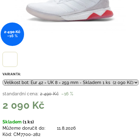
2 490 Kč
–16 %
VARIANTA:
standardní cena:
2 490 Kč
–16 %
2 090 Kč
Měrná
Skladem
(1 ks)
cena:
Můžeme doručit do:
11.8.2026
Kód:
CM7700-282