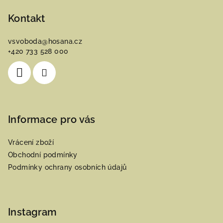
á
p
Kontakt
a
vsvoboda
@
hosana.cz
t
+420 733 528 000
í
Informace pro vás
Vrácení zboží
Obchodní podmínky
Podmínky ochrany osobních údajů
Instagram