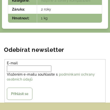
Kategorie
:
Náplně a tonery kompatibilní
Záruka
:
2 roky
Hmotnost
:
1 kg
Odebírat newsletter
E-mail
Vložením e-mailu souhlasíte s
podmínkami ochrany
osobních údajů
Přihlásit se
Z