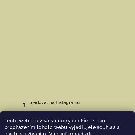
Sledovat na Instagramu
Tento web používá soubory cookie. Dalším
Nákupní košík
procházením tohoto webu vyjadřujete souhlas s
jejich používáním.. Více informací
zde
.