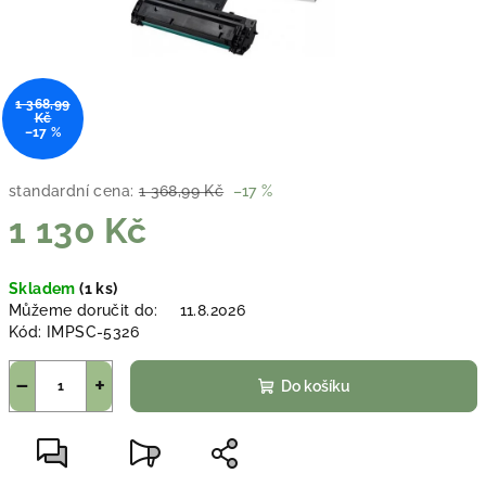
1 368,99
Kč
–17 %
standardní cena:
1 368,99 Kč
–17 %
1 130 Kč
Měrná
Skladem
(1 ks)
cena:
Můžeme doručit do:
11.8.2026
Kód:
IMPSC-5326
−
+
Do košíku