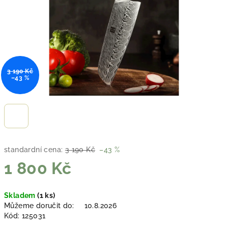
3 190 Kč
–43 %
standardní cena:
3 190 Kč
–43 %
1 800 Kč
Měrná
Skladem
(1 ks)
cena:
Můžeme doručit do:
10.8.2026
Kód:
125031