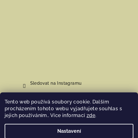
Sledovat na Instagramu
Tento web používá soubory cookie. Dalším
Nákupní košík
procházením tohoto webu vyjadřujete souhlas s
jejich používáním.. Více informací
zde
.
0
ks /
0 Kč
Nastavení