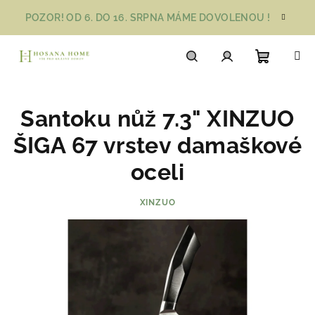
Přejít
POZOR! OD 6. DO 16. SRPNA MÁME DOVOLENOU !
na
obsah
Nákupn
Hledat
Přihlášení
Santoku nůž 7.3" XINZUO
košík
ŠIGA 67 vrstev damaškové
oceli
XINZUO