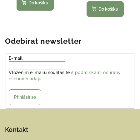
Do košíku
Do košíku
Odebírat newsletter
E-mail
Vložením e-mailu souhlasíte s
podmínkami ochrany
osobních údajů
Přihlásit se
Z
á
p
Kontakt
a