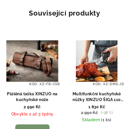
Související produkty
KÓD:
XZ-FB-CSB
KÓD:
XZ-DMS-JD
Plátěná taška XINZUO na
Multifunkční kuchyňské
kuchyňské nože
nůžky XINZUO ŠIGA 110
vrstev damaškové oceli
2 990 Kč
1 830 Kč
2 990 Kč
(–38 %)
Obvykle 2 až 3 týdny
Skladem
(1 ks)