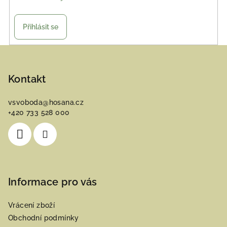
Přihlásit se
Z
á
p
Kontakt
a
vsvoboda
@
hosana.cz
t
+420 733 528 000
í
Informace pro vás
Vrácení zboží
Obchodní podmínky