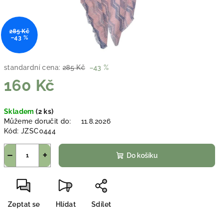
285 Kč
–43 %
standardní cena:
285 Kč
–43 %
160 Kč
Měrná
Skladem
(2 ks)
cena:
Můžeme doručit do:
11.8.2026
Kód:
JZSC0444
−
+
Do košíku
Zeptat se
Hlídat
Sdílet