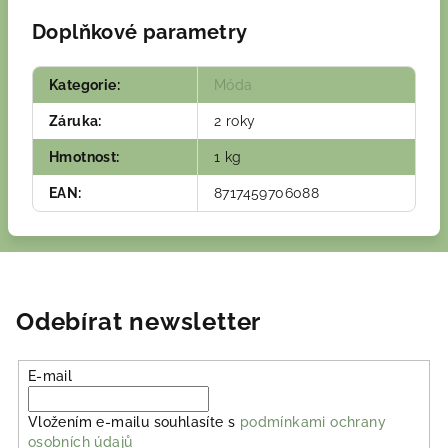
Doplňkové parametry
Kategorie
:
Móda
Záruka
:
2 roky
Hmotnost
:
1 kg
EAN
:
8717459706088
Odebírat newsletter
E-mail
Vložením e-mailu souhlasíte s
podmínkami ochrany
osobních údajů