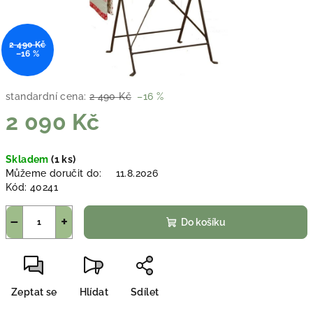
2 490 Kč
–16 %
standardní cena:
2 490 Kč
–16 %
2 090 Kč
Měrná
Skladem
(1 ks)
cena:
Můžeme doručit do:
11.8.2026
Kód:
40241
−
+
Do košíku
Zeptat se
Hlídat
Sdílet