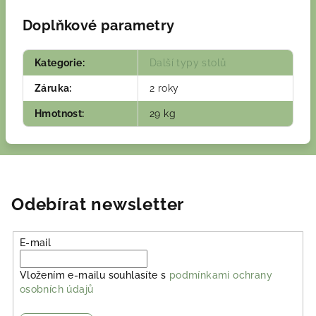
Doplňkové parametry
Kategorie
:
Další typy stolů
Záruka
:
2 roky
Hmotnost
:
29 kg
Odebírat newsletter
E-mail
Vložením e-mailu souhlasíte s
podmínkami ochrany
osobních údajů