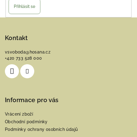
Přihlásit se
Z
á
p
Kontakt
a
vsvoboda
@
hosana.cz
t
+420 733 528 000
í
Informace pro vás
Vrácení zboží
Obchodní podmínky
Podmínky ochrany osobních údajů