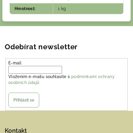
Hmotnost
:
1 kg
Odebírat newsletter
E-mail
Vložením e-mailu souhlasíte s
podmínkami ochrany
osobních údajů
Přihlásit se
Z
á
p
Kontakt