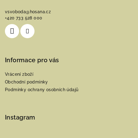
a
vsvoboda
@
hosana.cz
t
+420 733 528 000
í
Informace pro vás
Vrácení zboží
Obchodní podmínky
Podmínky ochrany osobních údajů
Instagram