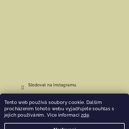
Sledovat na Instagramu
Tento web používá soubory cookie. Dalším
Nákupní košík
procházením tohoto webu vyjadřujete souhlas s
jejich používáním.. Více informací
zde
.
0
ks /
0 Kč