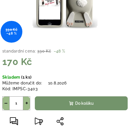
330 Kč
–48 %
standardní cena:
330 Kč
–48 %
170 Kč
Měrná
Skladem
(1 ks)
cena:
Můžeme doručit do:
10.8.2026
Kód:
IMPSC-3403
−
+
Do košíku