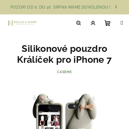
Přejít
POZOR! OD 6. DO 16. SRPNA MÁME DOVOLENOU !
na
obsah
Nákupn
Hledat
Přihlášení
Silikonové pouzdro
košík
Králíček pro iPhone 7
CASEME