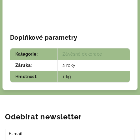
Doplňkové parametry
Kategorie
:
Závěsné dekorace
Záruka
:
2 roky
Hmotnost
:
1 kg
Odebírat newsletter
E-mail