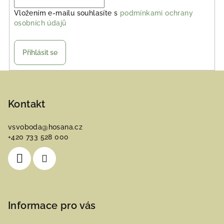
Vložením e-mailu souhlasíte s
podmínkami ochrany
osobních údajů
Přihlásit se
Z
á
p
Kontakt
a
vsvoboda
@
hosana.cz
t
+420 733 528 000
í
Informace pro vás