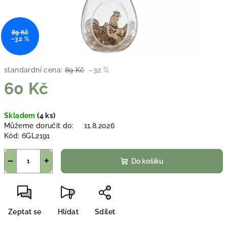
89 Kč
–32 %
standardní cena:
89 Kč
–32 %
60 Kč
Měrná
Skladem
(4 ks)
cena:
Můžeme doručit do:
11.8.2026
Kód:
6GL2191
−
+
Do košíku
Zeptat se
Hlídat
Sdílet