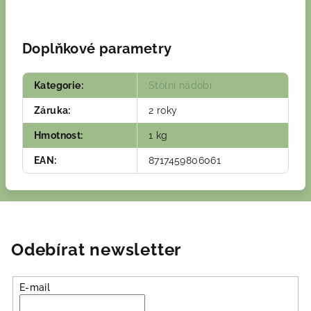
Doplňkové parametry
Kategorie
:
Stolní nádobí
Záruka
:
2 roky
Hmotnost
:
1 kg
EAN
:
8717459806061
Odebírat newsletter
E-mail