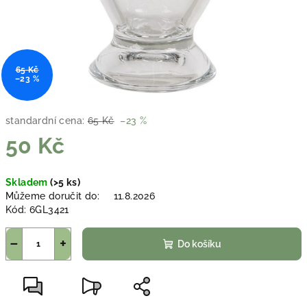
65 Kč
–23 %
standardní cena:
65 Kč
–23 %
50 Kč
Měrná
Skladem
(>5 ks)
cena:
Můžeme doručit do:
11.8.2026
Kód:
6GL3421
−
+
Do košíku