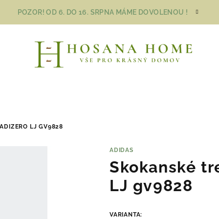
POZOR! OD 6. DO 16. SRPNA MÁME DOVOLENOU !
ADIZERO LJ GV9828
ADIDAS
Skokanské tr
LJ gv9828
VARIANTA: