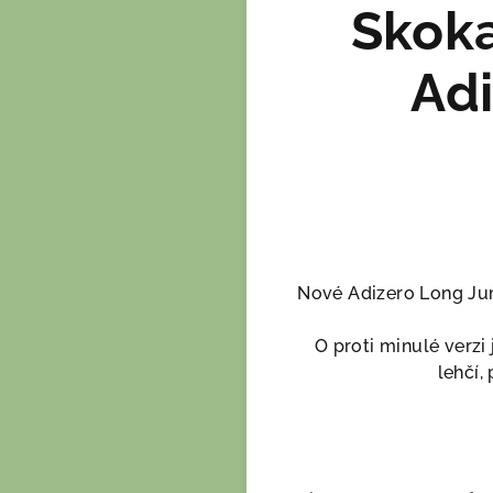
Skoka
Ad
Nové Adizero Long Jum
O proti minulé verz
lehčí,