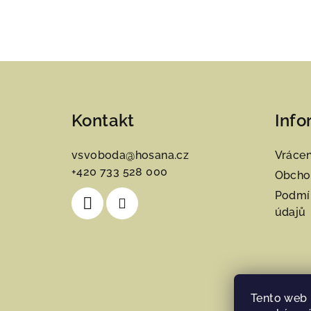
Z
á
Kontakt
Info
p
a
vsvoboda
@
hosana.cz
Vrácen
+420 733 528 000
t
Obcho
Podmí
í
údajů
Tento web 