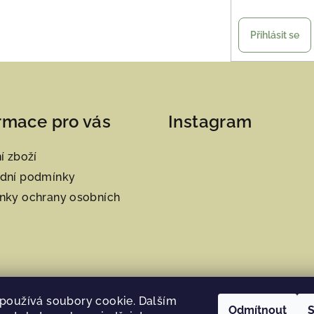
Přihlásit se
rmace pro vás
Instagram
í zboží
dní podmínky
nky ochrany osobních
používá soubory cookie. Dalším
Odmítnout
S