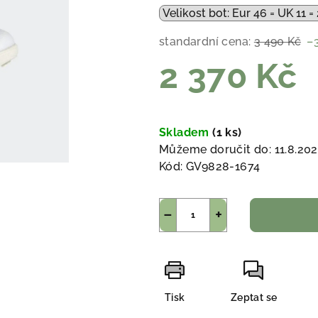
standardní cena:
3 490 Kč
–
2 370 Kč
Měrná
cena:
Skladem
(1 ks)
Můžeme doručit do:
11.8.20
Kód:
GV9828-1674
−
+
Tisk
Zeptat se