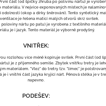
 První část (od špičky zhruba po polivinu nártu) je vyrobe
 materiálu. V nejvíce exponovaných místech je nalamin
í odolnosti (okop a dírky šněrování). Tento syntetický ma
 ventilace je řešena maticí malých otvorů skrz svršek.
poloviny nártu po patu) je vyrobena z textilního materiál
iálu je i jazyk. Tento materiál je výborně prodyšný.
VNITŘEK:
svou rozlohou více méně kopíruje svršek. První část (od š
ártu) je z příjemného semiše. Zbytek vnitřku tretry je le
m materiálem. "Vlez" do tretry tzv. "límec" je polstrovan
 je i vnitřní část jazyka kryjící nárt. Pěnová stélka je v tr
napevno.
PODEŠEV: