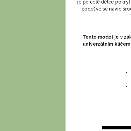
je po celé délce pokry
podešve se navíc šro
Tento model je v z
univerzálním klíčem n