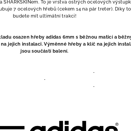
ta SHARKSKINem. To je vrstva ostrých ocelových výstupk
ubuje 7 ocelových hřebů (cekem 14 na pár treter). Díky 
budete mít ultimátní trakci!
ákladu osazen hřeby adidas 6mm s běžnou maticí a běž
a jejich instalaci. Výměnné hřeby a klíč na jejich instal
jsou součástí balení.