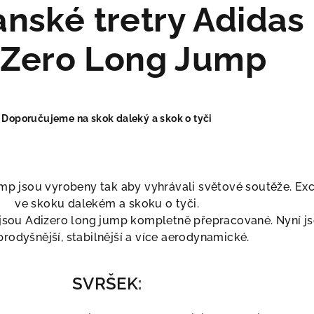
nské tretry Adidas
iZero Long Jump
Doporučujeme na skok daleký a skok o tyči
p jsou vyrobeny tak aby vyhrávali světové soutěže. Exc
ve skoku dalekém a skoku o tyči.
i jsou Adizero long jump kompletně přepracované. Nyní j
 prodyšnější, stabilnější a více aerodynamické.
SVRŠEK: