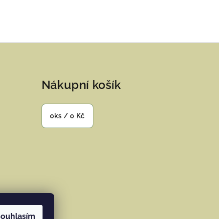
Nákupní košík
0
ks /
0 Kč
ouhlasím