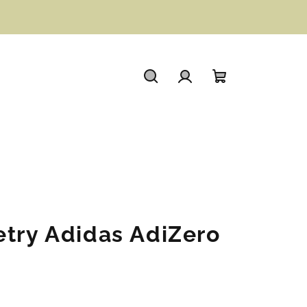
Hledat
Přihlášení
Nákupní
košík
etry Adidas AdiZero