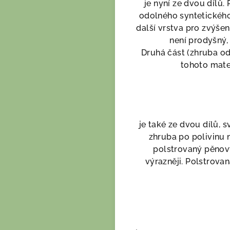
je nyní ze dvou dílů.
odolného syntetického
další vrstva pro zvýšen
není prodyšný,
Druhá část (zhruba od 
tohoto mater
je také ze dvou dílů, 
zhruba po polivinu n
polstrovaný pěnový
výrazněji. Polstrovaná