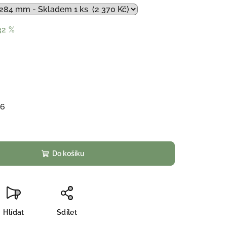
32 %
26
Do košíku
Hlídat
Sdílet