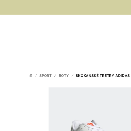
Přejít
na
obsah
/
SPORT
/
BOTY
/
SKOKANSKÉ TRETRY ADIDAS 
DOMŮ