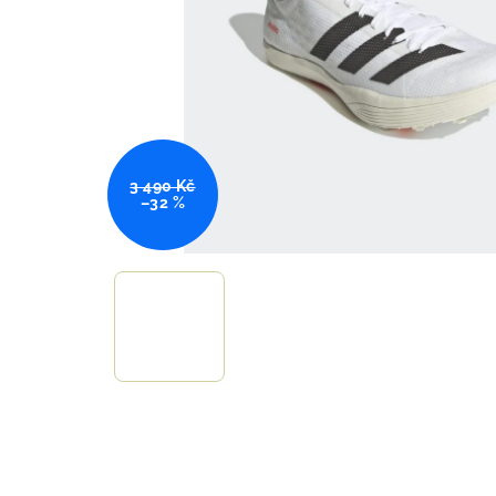
3 490 Kč
–32 %