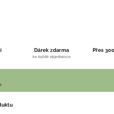
í
Dárek zdarma
Přes 300
ke každé objednávce
e
duktu