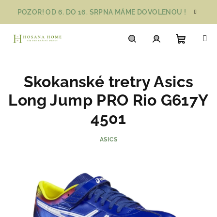
Přejít
POZOR! OD 6. DO 16. SRPNA MÁME DOVOLENOU !
na
obsah
Nákupn
Hledat
Přihlášení
Skokanské tretry Asics
košík
Long Jump PRO Rio G617Y
4501
ASICS