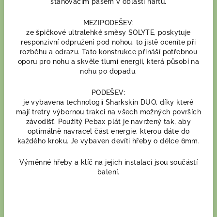
stahovacím pásem v oblasti nártu.
MEZIPODEŠEV:
ze špičkové ultralehké směsy SOLYTE, poskytuje
responzivní odpružení pod nohou, to jistě oceníte při
rozběhu a odrazu. Tato konstrukce přináší potřebnou
oporu pro nohu a skvěle tlumí energii, která působí na
nohu po dopadu.
PODEŠEV:
je vybavena technologií Sharkskin DUO, díky které
mají tretry výbornou trakci na všech možných površích
závodišť. Použitý Pebax plát je navržený tak, aby
optimálně navracel část energie, kterou dáte do
každého kroku. Je vybaven devíti hřeby o délce 6mm.
Výměnné hřeby a klíč na jejich instalaci jsou součástí
balení.