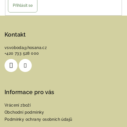
Přihlásit se
Z
á
p
Kontakt
a
vsvoboda
@
hosana.cz
t
+420 733 528 000
í
Informace pro vás
Vrácení zboží
Obchodní podmínky
Podmínky ochrany osobních údajů