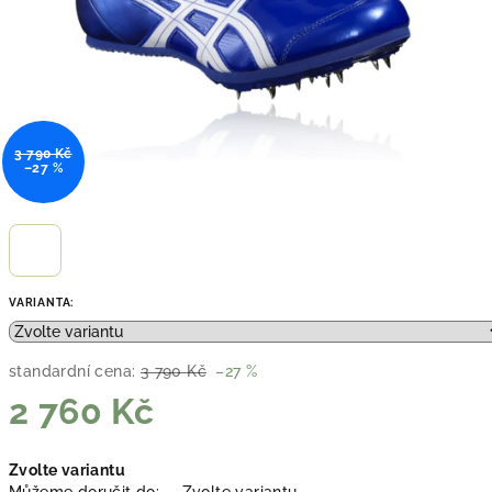
3 790 Kč
–27 %
VARIANTA:
standardní cena:
3 790 Kč
–27 %
2 760 Kč
Měrná
Zvolte variantu
cena: