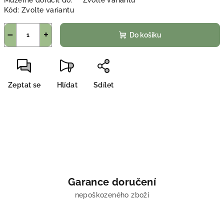
Můžeme doručit do:
Zvolte variantu
Kód:
Zvolte variantu
−
+
Do košíku
Zeptat se
Hlídat
Sdílet
Garance doručení
nepoškozeného zboží