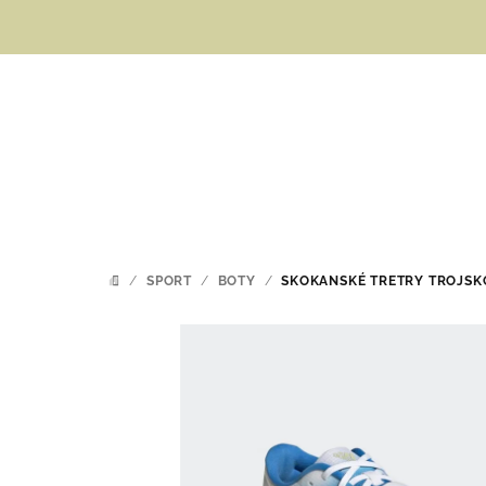
Přejít
na
obsah
/
SPORT
/
BOTY
/
SKOKANSKÉ TRETRY TROJSKO
DOMŮ