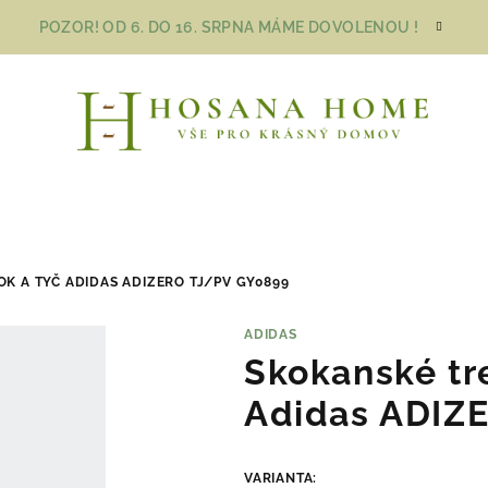
POZOR! OD 6. DO 16. SRPNA MÁME DOVOLENOU !
K A TYČ ADIDAS ADIZERO TJ/PV GY0899
ADIDAS
Skokanské tre
Adidas ADIZ
VARIANTA: