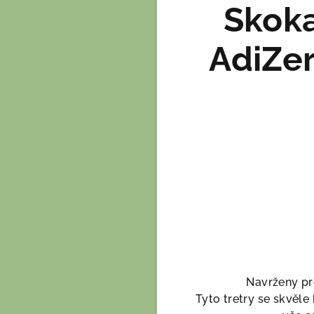
Skoka
AdiZer
Navrženy pro
Tyto tretry se skvěle 