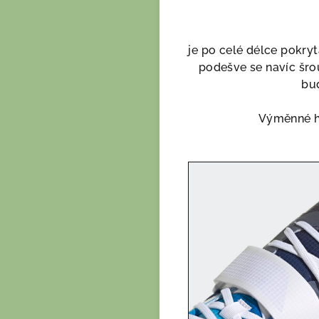
je po celé délce pokry
podešve se navíc šro
bud
Výměnné hře