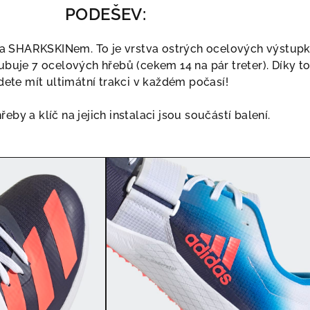
PODEŠEV:
ta SHARKSKINem. To je vrstva ostrých ocelových výstupk
ubuje 7 ocelových hřebů (cekem 14 na pár treter). Díky 
ete mít ultimátní trakci v každém počasí!
by a klíč na jejich instalaci jsou součástí balení.