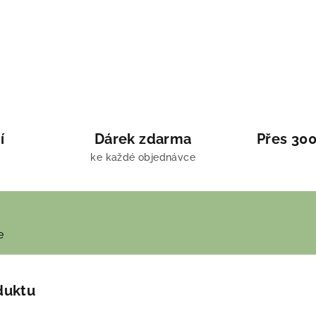
í
Dárek zdarma
Přes 300
ke každé objednávce
e
duktu