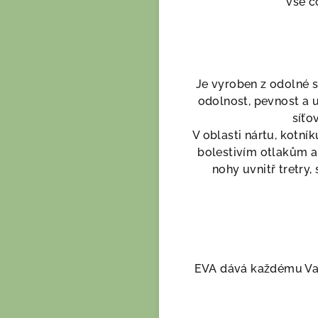
vše c
Je vyroben z odolné s
odolnost, pevnost a 
síťo
V oblasti nártu, kotní
bolestivím otlakům a
nohy uvnitř tretry
EVA dává každému Vaš