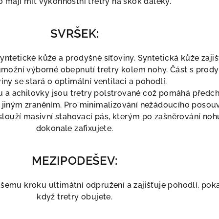
o mají mít výkonnostní tretry na skok daleký.
SVRŠEK:
yntetické kůže a prodyšné síťoviny. Syntetická kůže zajiš
umožní výborné obepnutí tretry kolem nohy. Část s prod
viny se stará o optimální ventilaci a pohodlí.
ku a achilovky jsou tretry polstrované což pomáhá předc
 jiným zraněním. Pro minimalizování nežádoucího posou
, slouží masivní stahovací pás, kterým po zašněrování noh
dokonale zafixujete.
MEZIPODEŠEV:
emu kroku ultimátní odpružení a zajišťuje pohodlí, pok
když tretry obujete.