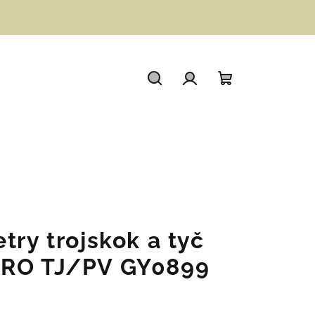
Hledat
Přihlášení
Nákupní
košík
try trojskok a tyč
ERO TJ/PV GY0899