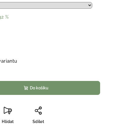
32 %
variantu
Do košíku
Hlídat
Sdílet