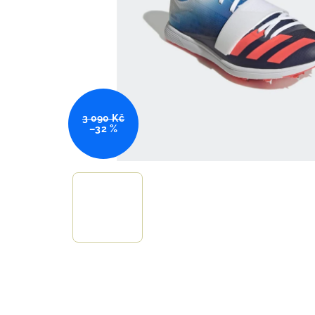
3 090 Kč
–32 %