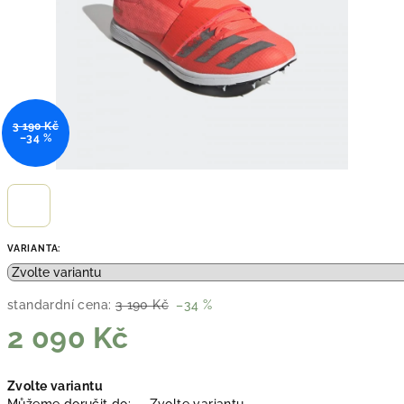
3 190 Kč
–34 %
VARIANTA:
standardní cena:
3 190 Kč
–34 %
2 090 Kč
Měrná
Zvolte variantu
cena: