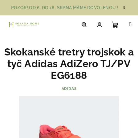
Přejít
POZOR! OD 6. DO 16. SRPNA MÁME DOVOLENOU !
na
obsah
Nákupn
Hledat
Přihlášení
Skokanské tretry trojskok a
košík
tyč Adidas AdiZero TJ/PV
EG6188
ADIDAS