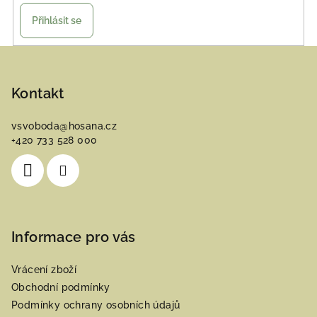
Přihlásit se
Z
á
p
Kontakt
a
vsvoboda
@
hosana.cz
t
+420 733 528 000
í
Informace pro vás
Vrácení zboží
Obchodní podmínky
Podmínky ochrany osobních údajů