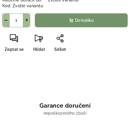
Můžeme doručit do:
Zvolte variantu
Kód:
Zvolte variantu
−
+
Do košíku
Zeptat se
Hlídat
Sdílet
Garance doručení
nepoškozeného zboží