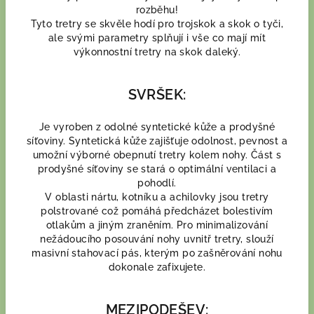
rozběhu!
Tyto tretry se skvěle hodí pro trojskok a skok o tyči,
ale svými parametry splňují i vše co mají mít
výkonnostní tretry na skok daleký.
SVRŠEK:
Je vyroben z odolné syntetické kůže a prodyšné
síťoviny. Syntetická kůže zajišťuje odolnost, pevnost a
umožní výborné obepnutí tretry kolem nohy. Část s
prodyšné síťoviny se stará o optimální ventilaci a
pohodlí.
V oblasti nártu, kotníku a achilovky jsou tretry
polstrované což pomáhá předcházet bolestivím
otlakům a jiným zraněním. Pro minimalizování
nežádoucího posouvání nohy uvnitř tretry, slouží
masivní stahovací pás, kterým po zašněrování nohu
dokonale zafixujete.
MEZIPODEŠEV: