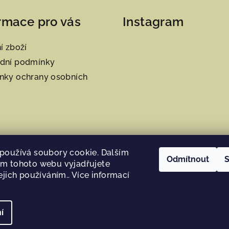
rmace pro vás
Instagram
í zboží
dní podmínky
nky ochrany osobních
používá soubory cookie. Dalším
Odmítnout
S
m tohoto webu vyjadřujete
ejich používáním.. Více informací
Sledovat na Instag
í
Copyright 2026
H