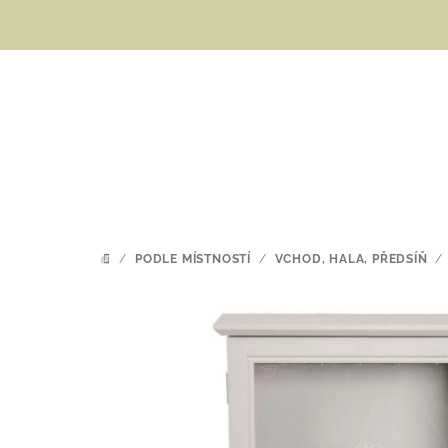
Přejít
na
obsah
/
PODLE MÍSTNOSTÍ
/
VCHOD, HALA, PŘEDSÍŇ
/
DOMŮ