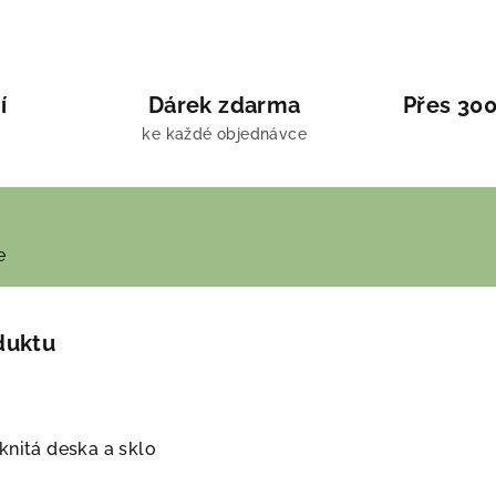
í
Dárek zdarma
Přes 300
ke každé objednávce
e
duktu
knitá deska a sklo