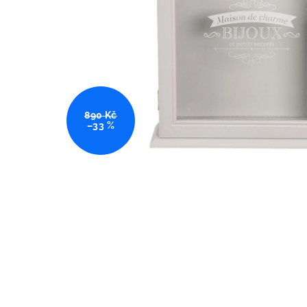
890 Kč
–33 %