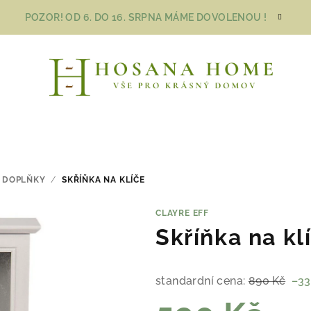
POZOR! OD 6. DO 16. SRPNA MÁME DOVOLENOU !
DOPLŇKY
/
SKŘÍŇKA NA KLÍČE
CLAYRE EFF
Skříňka na kl
standardní cena:
890 Kč
–33