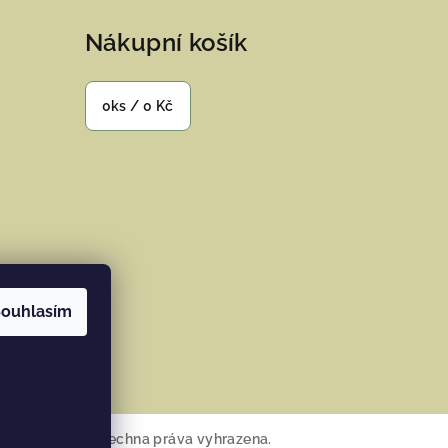
Nákupní košík
0
ks /
0 Kč
ouhlasím
ramu
osana Home
. Všechna práva vyhrazena.