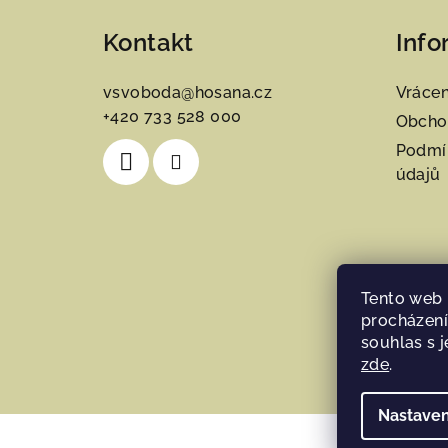
á
Kontakt
Info
p
a
vsvoboda
@
hosana.cz
Vrácen
+420 733 528 000
t
Obcho
Podmí
í
údajů
Tento web 
procházení
souhlas s j
zde
.
Nastaven