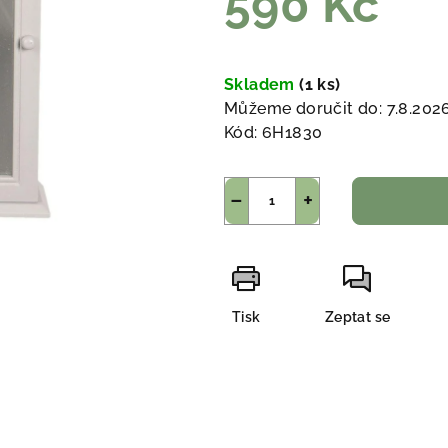
590 Kč
Měrná
cena:
Skladem
(1 ks)
Můžeme doručit do:
7.8.202
Kód:
6H1830
−
+
Tisk
Zeptat se