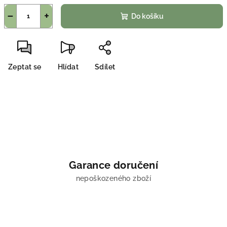
−
+
Do košíku
Zeptat se
Hlídat
Sdílet
Garance doručení
nepoškozeného zboží