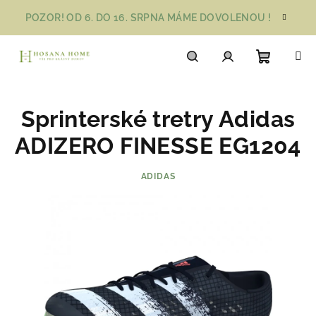
Přejít
POZOR! OD 6. DO 16. SRPNA MÁME DOVOLENOU !
na
obsah
Nákupn
Hledat
Přihlášení
Sprinterské tretry Adidas
košík
ADIZERO FINESSE EG1204
ADIDAS