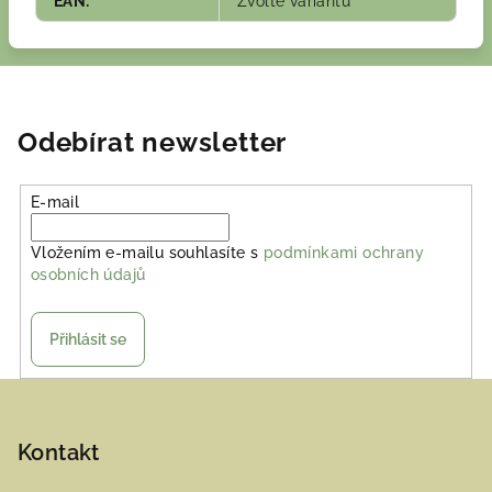
EAN
:
Zvolte variantu
Odebírat newsletter
E-mail
Vložením e-mailu souhlasíte s
podmínkami ochrany
osobních údajů
Přihlásit se
Z
á
p
Kontakt
a