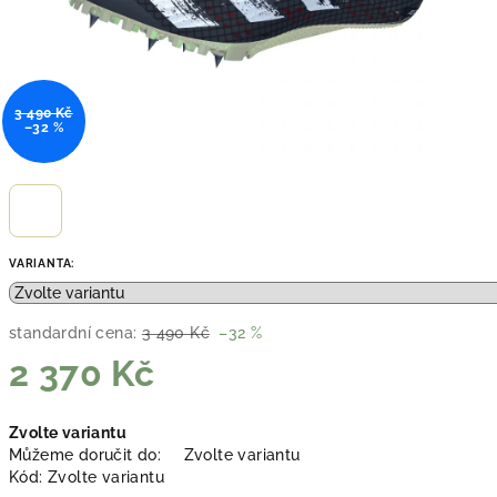
3 490 Kč
–32 %
VARIANTA:
standardní cena:
3 490 Kč
–32 %
2 370 Kč
Měrná
Zvolte variantu
cena:
Můžeme doručit do:
Zvolte variantu
Kód:
Zvolte variantu