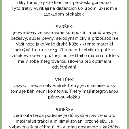
díky tomu je ještě lehčí než předešlá generace.
Tyto tretry vynikají na distancích 60-400m, 4x110m a
110-400m překážek.
SVRŠEK:
je vyrobený ze svařované kompozitní membrány, je
bezešvý, super pevný, aerodynamický a přizpůsobí se
Vaší noze jako Vaše druhá kůže -> tento materiál
pokrývá tretru ze 2/3. Zhruba od kotníku k patě je
svršek vyroben z pružnějšího textilního materiálu, který
má v sobě integrovanou síťovinu pro optimální
odvětrávání.
VNITŘEK:
Jazyk, límec a celý vnitřek tretry je ze semiše, díky
tomu je běh velmi komfortní. Tretry mají integrovanou
pěnovou vložku.
PODEŠEV:
Jednolitá tvrdá podešev je důmyslně navržena pro
maximální trakci a minimalizování brzdné síly. Je
vybavena šesticí hrotů, díky tomu dostanete z každého