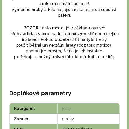
kroku maximální účinost!
Výměnné hřeby a klíč na jejich instalaci jsou součástí
balení.
POZOR:
tento model je v základu osazen
hřeby
adidas
s
torx
maticí a
torxovým
klíčem
na jejich
instalaci. Pokud budete chtít na tyto tretry
použít
běžné univerzální hroty
(bez torx matice),
pamatujte prosím, že na jejich instalaci
potřebujete
bežný univerzální klíč
(nikoli torx klíč).
Doplňkové parametry
Kategorie
:
Boty
Záruka
:
2 roky