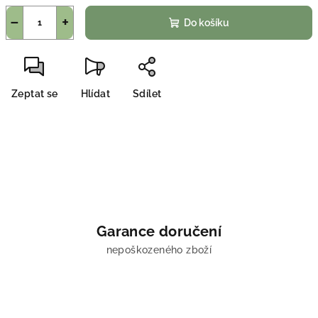
−
+
Do košíku
Zeptat se
Hlídat
Sdílet
Garance doručení
nepoškozeného zboží