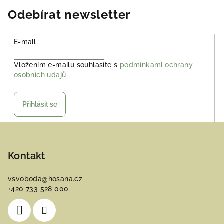
Odebírat newsletter
E-mail
Vložením e-mailu souhlasíte s
podmínkami ochrany
osobních údajů
Přihlásit se
Z
á
p
Kontakt
a
vsvoboda
@
hosana.cz
t
+420 733 528 000
í