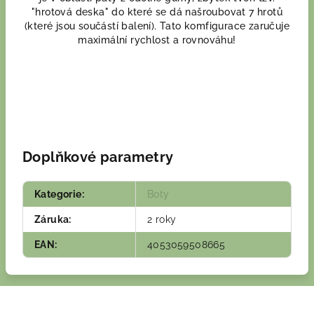
"hrotová deska"
do které se dá našroubovat 7 hrotů
(které jsou součástí balení)
.
Tato komfigurace zaručuje
maximální rychlost a rovnováhu!
Doplňkové parametry
Kategorie
:
Boty
Záruka
:
2 roky
EAN
:
4053059508665