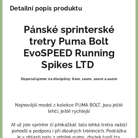
Detailní popis produktu
Pánské sprinterské
tretry Puma Bolt
EvoSPEED Running
Spikes LTD
Doporučujeme na disciplíny: 60m, 100m, 200m a 400m
Nejnovější model z kolekce PUMA BOLT, jsou ještě
lehčí, ještě rychlejší
Ať už
jste
sprinter
či
překážkář
,
tato lehká tretra
nabízí
pohodlí
a
podporu
i při
dlouhých
trénincích
.
P
odrážka
je v oblasti paty z odolné gumy, zbytek tvoří tzv.