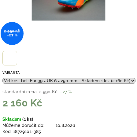
2 990 Kč
–27 %
VARIANTA:
standardní cena:
2 990 Kč
–27 %
2 160 Kč
Měrná
Skladem
(1 ks)
cena:
Můžeme doručit do:
10.8.2026
Kód:
18729101-385