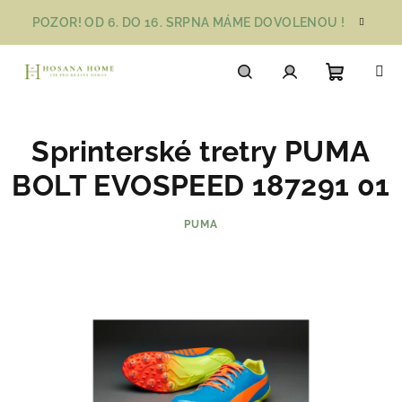
Přejít
POZOR! OD 6. DO 16. SRPNA MÁME DOVOLENOU !
na
obsah
Nákupn
Hledat
Přihlášení
Sprinterské tretry PUMA
košík
BOLT EVOSPEED 187291 01
PUMA