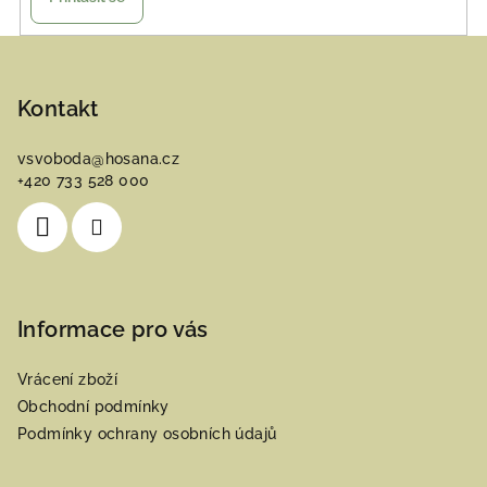
Z
á
p
Kontakt
a
vsvoboda
@
hosana.cz
t
+420 733 528 000
í
Informace pro vás
Vrácení zboží
Obchodní podmínky
Podmínky ochrany osobních údajů