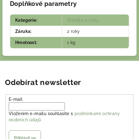
Doplňkové parametry
Kategorie
:
Stínidla a nohy
Záruka
:
2 roky
Hmotnost
:
1 kg
Odebírat newsletter
E-mail
Vložením e-mailu souhlasíte s
podmínkami ochrany
osobních údajů
Přihlásit se