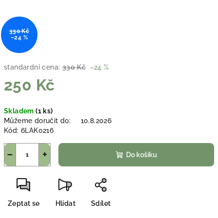
330 Kč
–24 %
standardní cena:
330 Kč
–24 %
250 Kč
Měrná
Skladem
(1 ks)
cena:
Můžeme doručit do:
10.8.2026
Kód:
6LAK0216
−
+
Do košíku
Zeptat se
Hlídat
Sdílet