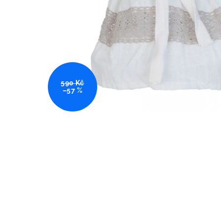
590 Kč
–57 %