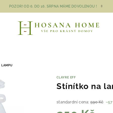
POZOR! OD 6. DO 16. SRPNA MÁME DOVOLENOU !
A LAMPU
CLAYRE EFF
Stínítko na 
standardní cena:
590 Kč
–57