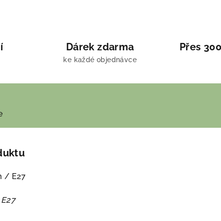
í
Dárek zdarma
Přes 300
ke každé objednávce
e
duktu
m / E27
 E27