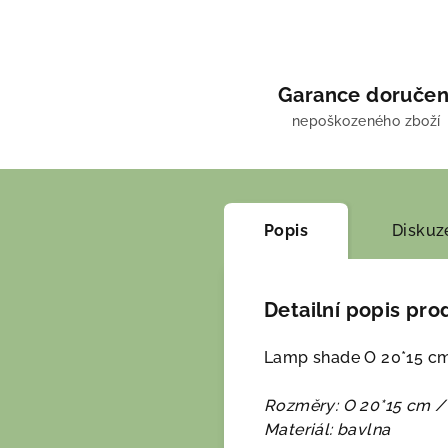
Garance doručen
nepoškozeného zboží
Popis
Diskuz
Detailní popis pro
Lamp shade O 20*15 c
Rozměry: O 20*15 cm /
Materiál: bavlna