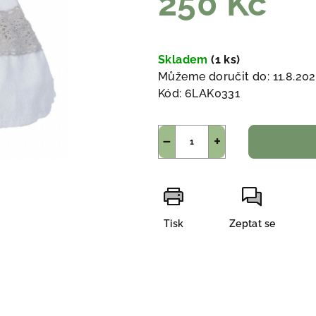
250 Kč
Měrná
cena:
Skladem
(1 ks)
Můžeme doručit do:
11.8.20
Kód:
6LAK0331
−
+
Tisk
Zeptat se