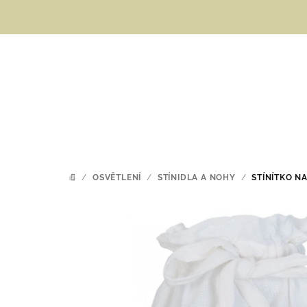
Přejít
na
obsah
/
OSVĚTLENÍ
/
STÍNIDLA A NOHY
/
STÍNÍTKO N
DOMŮ