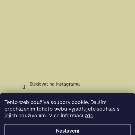
Sledovat na Instagramu
Tento web používá soubory cookie. Dalším
Nákupní košík
procházením tohoto webu vyjadřujete souhlas s
jejich používáním.. Více informací
zde
.
0
ks /
0 Kč
Nastavení