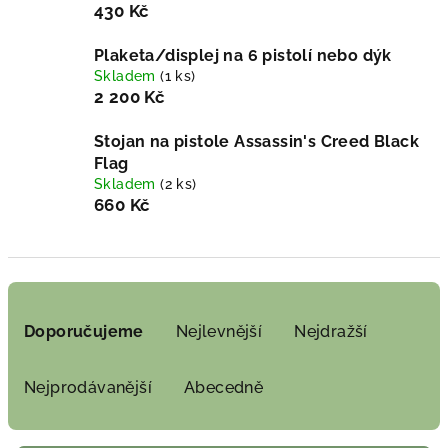
430 Kč
Plaketa/displej na 6 pistolí nebo dýk
Skladem
(1 ks)
2 200 Kč
Stojan na pistole Assassin's Creed Black
Flag
Skladem
(2 ks)
660 Kč
Ř
a
Doporučujeme
Nejlevnější
Nejdražší
z
e
Nejprodávanější
Abecedně
n
í