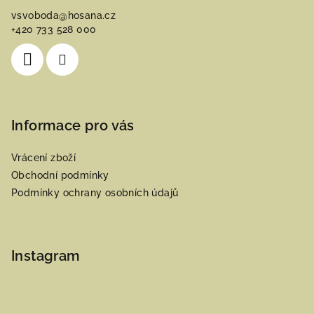
a
vsvoboda
@
hosana.cz
t
+420 733 528 000
í
Informace pro vás
Vrácení zboží
Obchodní podmínky
Podmínky ochrany osobních údajů
Instagram