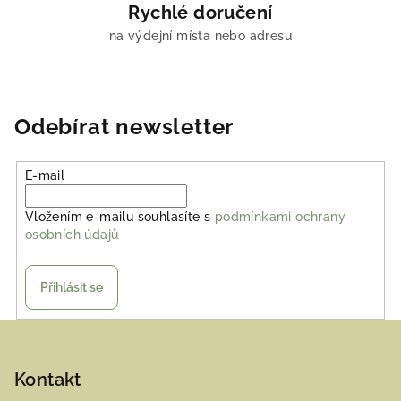
Rychlé doručení
na výdejní místa nebo adresu
Odebírat newsletter
E-mail
Vložením e-mailu souhlasíte s
podmínkami ochrany
osobních údajů
Přihlásit se
Z
á
p
Kontakt