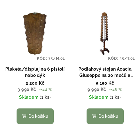
KÓD:
35/M.01
KÓD:
35/T.01
Plaketa/displej na 6 pistolí
Podlahový stojan Acacia
nebo dýk
Giuseppe na 20 mečů a
pistolí
2 200 Kč
5 150 Kč
3 990 Kč
9 990 Kč
(–44 %)
(–48 %)
Skladem
(1 ks)
Skladem
(1 ks)
Do košíku
Do košíku