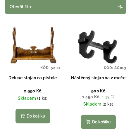
p
Otevřít filtr
r
V
o
ý
d
p
u
i
k
s
t
p
ů
KÓD:
52.01
KÓD:
AG013
r
o
Deluxe stojan na pistole
Nástěnný stojan na 2 meče
d
2 990 Kč
900 Kč
u
1 490 Kč
(–39 %)
Skladem
(1 ks)
k
Skladem
(2 ks)
t
Do košíku
ů
Do košíku