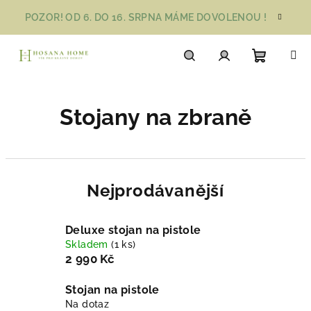
Přejít
POZOR! OD 6. DO 16. SRPNA MÁME DOVOLENOU !
na
obsah
Nákupn
Hledat
Přihlášení
Stojany na zbraně
košík
Nejprodávanější
Deluxe stojan na pistole
Skladem
(1 ks)
2 990 Kč
Stojan na pistole
Na dotaz