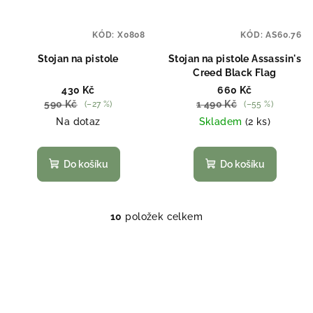
KÓD:
X0808
KÓD:
AS60.76
Stojan na pistole
Stojan na pistole Assassin's
Creed Black Flag
430 Kč
660 Kč
590 Kč
1 490 Kč
(–27 %)
(–55 %)
Na dotaz
Skladem
(2 ks)
Do košíku
Do košíku
10
položek celkem
O
v
l
á
d
a