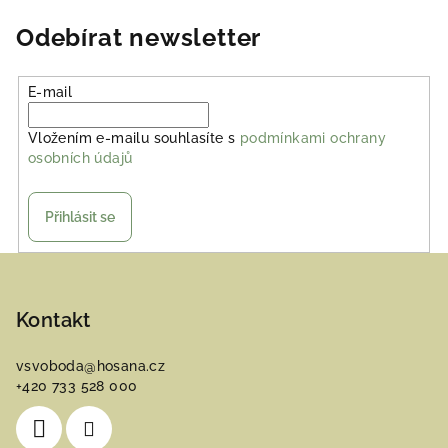
Odebírat newsletter
E-mail
Vložením e-mailu souhlasíte s
podmínkami ochrany
osobních údajů
Přihlásit se
Z
á
p
Kontakt
a
vsvoboda
@
hosana.cz
t
+420 733 528 000
í