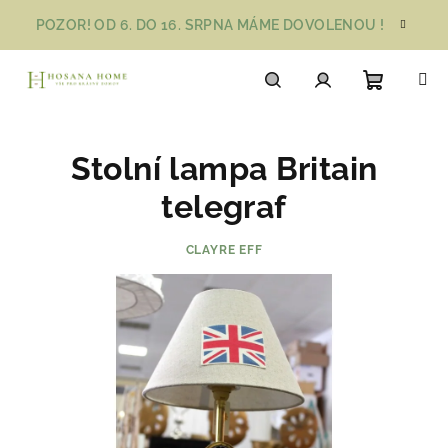
Přejít
POZOR! OD 6. DO 16. SRPNA MÁME DOVOLENOU !
na
obsah
Nákupn
Hledat
Přihlášení
Stolní lampa Britain
košík
telegraf
CLAYRE EFF