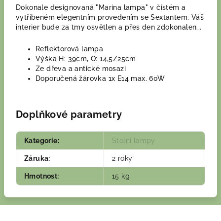
Dokonale designovaná "Marina lampa" v čistém a
vytříbeném elegentním provedením se Sextantem. Váš
interier bude za tmy osvětlen a přes den zdokonalen...
Reflektorová lampa
Výška H: 39cm, O: 14,5/25cm
Ze dřeva a antické mosazi
Doporučená žárovka 1x E14 max. 60W
Doplňkové parametry
Kategorie
:
Stolní lampy
Záruka
:
2 roky
Hmotnost
:
15 kg