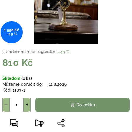
1 590 Kč
–49 %
standardní cena:
1 590 Kč
–49 %
810 Kč
Měrná
Skladem
(1 ks)
cena:
Můžeme doručit do:
11.8.2026
Kód:
1183-1
−
+
Do košíku