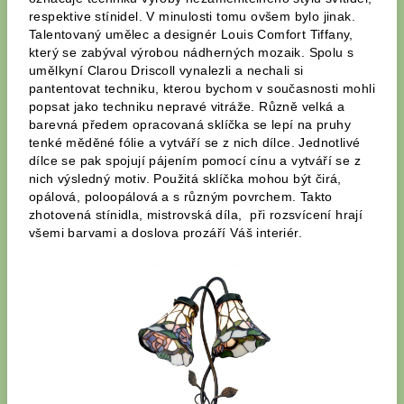
respektive stínidel. V minulosti tomu ovšem bylo jinak.
Talentovaný umělec a designér Louis Comfort Tiffany,
který se zabýval výrobou nádherných mozaik. Spolu s
umělkyní Clarou Driscoll vynalezli a nechali si
pantentovat techniku, kterou bychom v současnosti mohli
popsat jako techniku nepravé vitráže. Různě velká a
barevná předem opracovaná sklíčka se lepí na pruhy
tenké měděné fólie a vytváří se z nich dílce. Jednotlivé
dílce se pak spojují pájením pomocí cínu a vytváří se z
nich výsledný motiv. Použitá sklíčka mohou být čirá,
opálová, poloopálová a s různým povrchem. Takto
zhotovená stínidla, mistrovská díla, při rozsvícení hrají
všemi barvami a doslova prozáří Váš interiér.