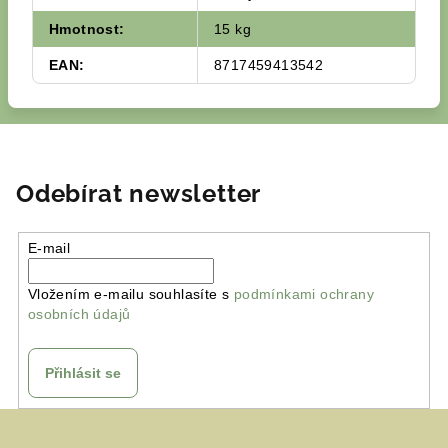
Hmotnost
:
15 kg
EAN
:
8717459413542
Odebírat newsletter
E-mail
Vložením e-mailu souhlasíte s
podmínkami ochrany
osobních údajů
Přihlásit se
Z