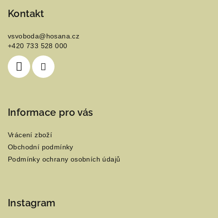
á
p
Kontakt
a
vsvoboda
@
hosana.cz
t
+420 733 528 000
í
Informace pro vás
Vrácení zboží
Obchodní podmínky
Podmínky ochrany osobních údajů
Instagram