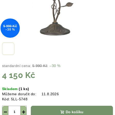
5 990 Kč
–30 %
standardní cena:
5 990 Kč
–30 %
4 150 Kč
Měrná
Skladem
(1 ks)
cena:
Můžeme doručit do:
11.8.2026
Kód:
5LL-5748
−
+
Do košíku