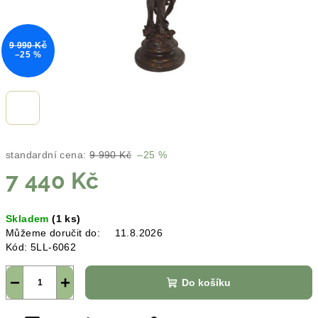
9 990 Kč
–25 %
standardní cena:
9 990 Kč
–25 %
7 440 Kč
Měrná
Skladem
(1 ks)
cena:
Můžeme doručit do:
11.8.2026
Kód:
5LL-6062
−
+
Do košíku