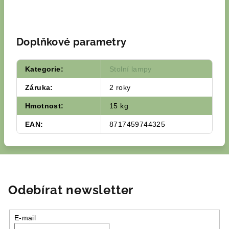
Doplňkové parametry
Kategorie
:
Stolní lampy
Záruka
:
2 roky
Hmotnost
:
15 kg
EAN
:
8717459744325
Odebírat newsletter
E-mail