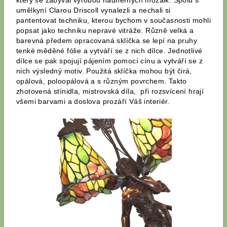
který se zabýval výrobou nádherných mozaik. Spolu s
umělkyní Clarou Driscoll vynalezli a nechali si
pantentovat techniku, kterou bychom v současnosti mohli
popsat jako techniku nepravé vitráže. Různě velká a
barevná předem opracovaná sklíčka se lepí na pruhy
tenké měděné fólie a vytváří se z nich dílce. Jednotlivé
dílce se pak spojují pájením pomocí cínu a vytváří se z
nich výsledný motiv. Použitá sklíčka mohou být čirá,
opálová, poloopálová a s různým povrchem. Takto
zhotovená stínidla, mistrovská díla, při rozsvícení hrají
všemi barvami a doslova prozáří Váš interiér.