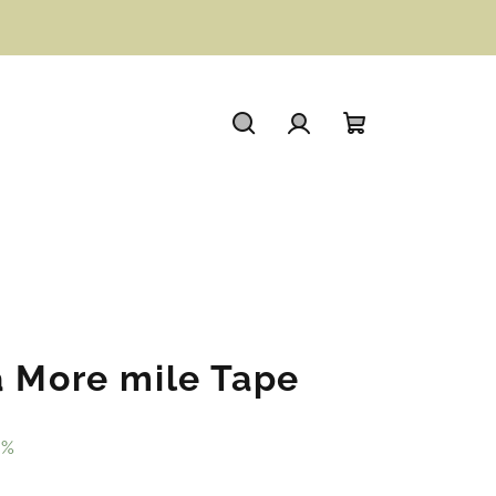
Hledat
Přihlášení
Nákupní
košík
a More mile Tape
 %