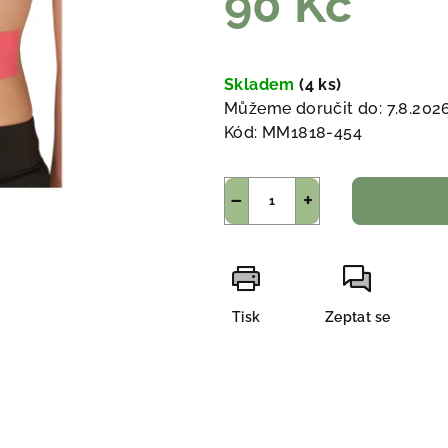
90 Kč
Měrná
cena:
Skladem
(4 ks)
Můžeme doručit do:
7.8.202
Kód:
MM1818-454
−
+
Tisk
Zeptat se