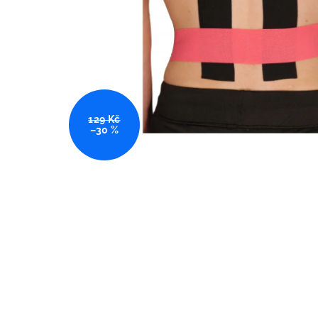
129 Kč
–30 %