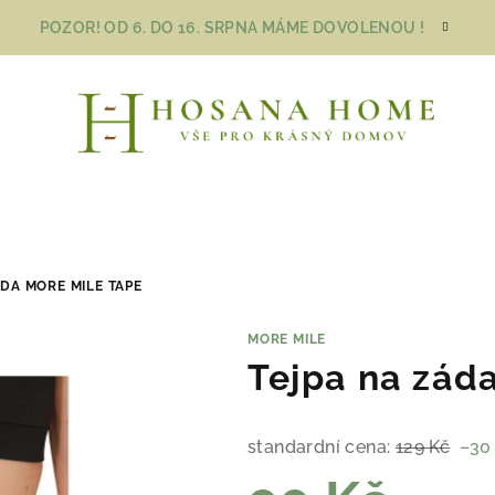
POZOR! OD 6. DO 16. SRPNA MÁME DOVOLENOU !
ÁDA MORE MILE TAPE
MORE MILE
Tejpa na zád
standardní cena:
129 Kč
–30