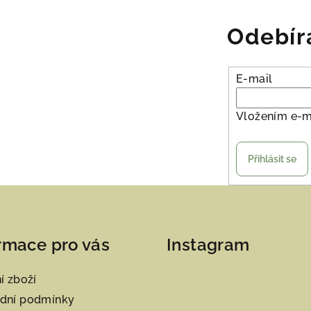
Odebír
E-mail
Vložením e-m
Přihlásit se
rmace pro vás
Instagram
í zboží
dní podmínky