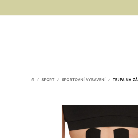
Přejít
na
obsah
/
SPORT
/
SPORTOVNÍ VYBAVENÍ
/
TEJPA NA Z
DOMŮ