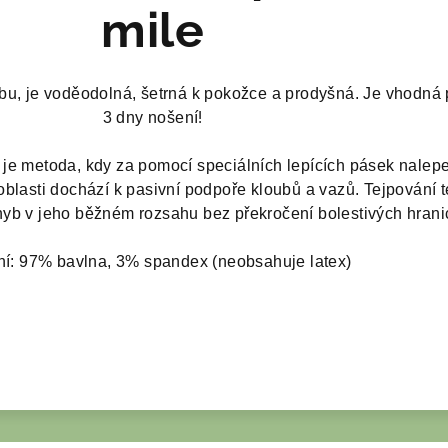
mile
u, je voděodolná, šetrná k pokožce
a prodyšná
. Je v
hodná 
!
3 dny
nošení
í je metoda, kdy za pomocí speciálních lepících pásek nalep
oblasti dochází k pasivní podpoře kloubů a vazů. Tejpování 
yb v jeho běžném rozsahu bez překročení bolestivých hrani
ní: 97% bavlna, 3% spandex (neobsahuje latex)