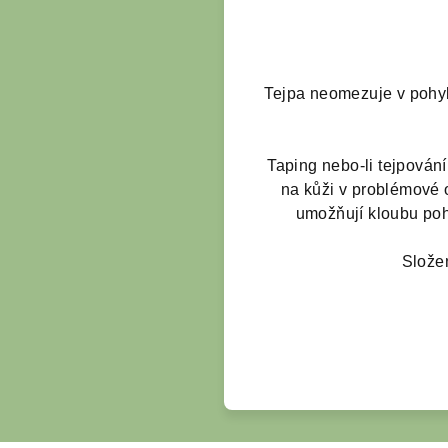
Tejpa neomezuje v pohyb
Taping nebo-li tejpován
na kůži v problémové 
umožňují kloubu poh
Slože