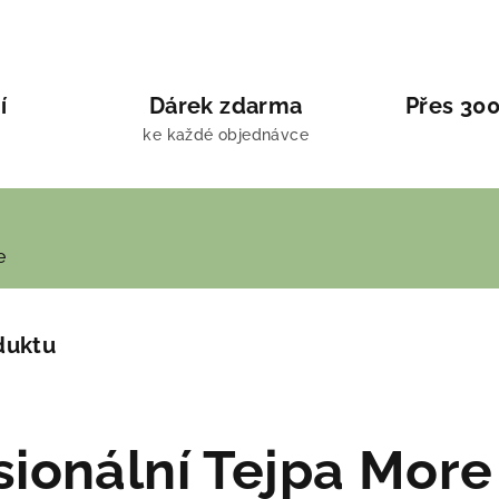
í
Dárek zdarma
Přes 300
ke každé objednávce
e
duktu
sionální Tejpa More