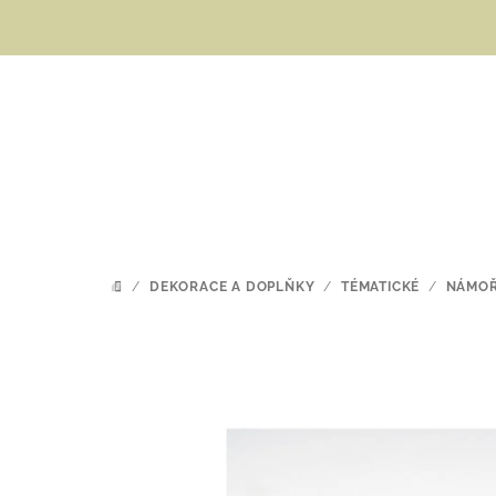
Přejít
na
obsah
/
DEKORACE A DOPLŇKY
/
TÉMATICKÉ
/
NÁMOŘ
DOMŮ