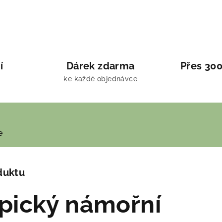
í
Dárek zdarma
Přes 300
ke každé objednávce
e
duktu
pický námořní