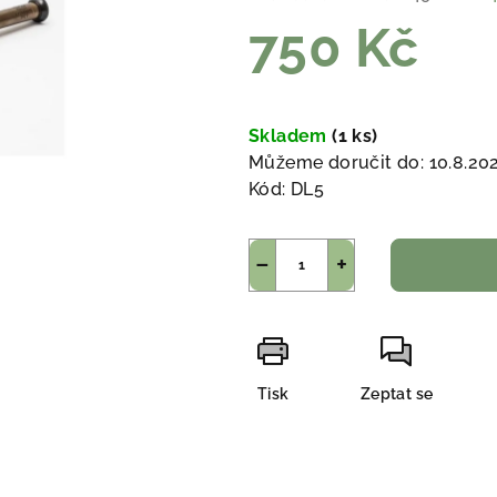
750 Kč
Měrná
cena:
Skladem
(1 ks)
Můžeme doručit do:
10.8.20
Kód:
DL5
−
+
Tisk
Zeptat se