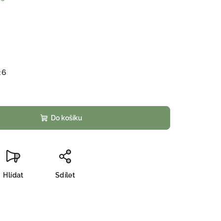
26
Do košíku
Hlídat
Sdílet