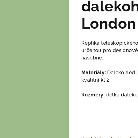
dalekoh
London
Replika teleskopického
určenou pro designové d
násobné.
Materiály:
Dalekohled j
kvalitní kůží
Rozměry:
délka daleko