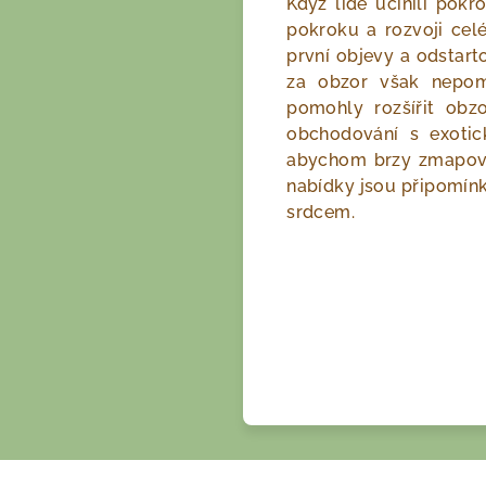
Když lidé učinili pok
pokroku a rozvoji celé
první objevy a odstart
za obzor však nepomo
pomohly rozšířit ob
obchodování s exoti
abychom brzy zmapoval
nabídky jsou připomín
srdcem.