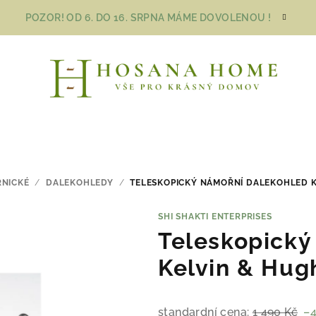
POZOR! OD 6. DO 16. SRPNA MÁME DOVOLENOU !
NICKÉ
/
DALEKOHLEDY
/
TELESKOPICKÝ NÁMOŘNÍ DALEKOHLED 
SHI SHAKTI ENTERPRISES
Teleskopický
Kelvin & Hug
standardní cena:
1 490 Kč
–