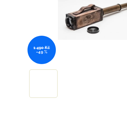
1 490 Kč
–49 %