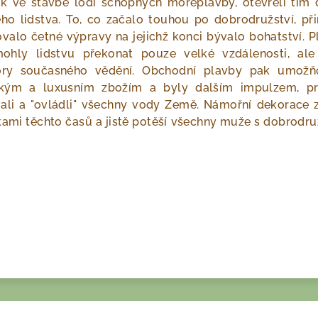
rok ve stavbě lodí schopných mořeplavby, otevřeli tím 
ho lidstva. To, co začalo touhou po dobrodružství, při
ovalo četné výpravy na jejichž konci bývalo bohatství. 
hly lidstvu překonat pouze velké vzdálenosti, ale
zory současného vědění. Obchodní plavby pak umožň
ckým a luxusním zbožím a byly dalším impulzem, pr
i a "ovládli" všechny vody Země. Námořní dekorace z
kami těchto časů a jistě potěší všechny muže s dobrodr