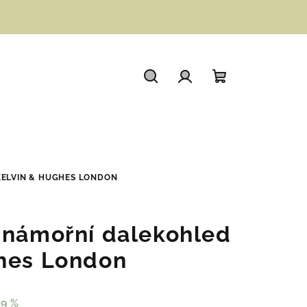
Hledat
Přihlášení
Nákupní
košík
KELVIN & HUGHES LONDON
 námořní dalekohled
hes London
49 %