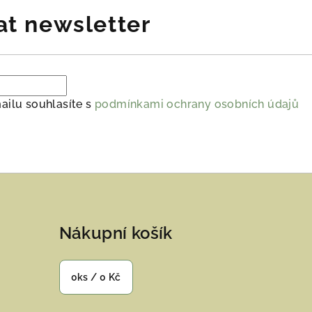
at newsletter
ailu souhlasíte s
podmínkami ochrany osobních údajů
Nákupní košík
0
ks /
0 Kč