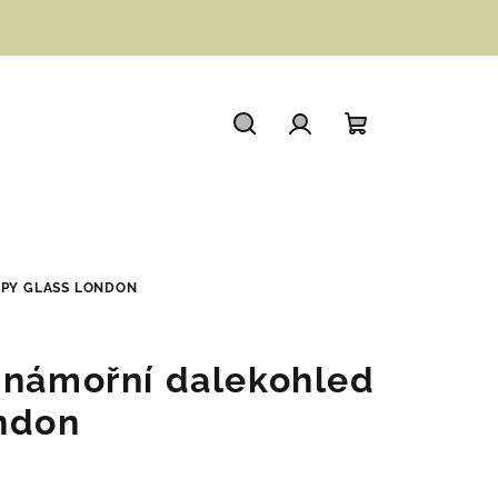
Hledat
Přihlášení
Nákupní
košík
SPY GLASS LONDON
 námořní dalekohled
ndon