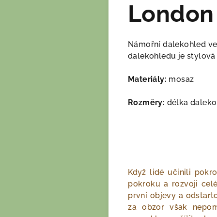
London
Námořní dalekohled ve 
dalekohledu je stylová
Materiály:
mosaz
Rozměry:
délka daleko
Když lidé učinili pok
pokroku a rozvoji celé
první objevy a odstart
za obzor však nepomo