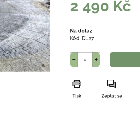
2 490 Kč
Měrná
cena:
Na dotaz
Kód:
DL27
−
+
Tisk
Zeptat se