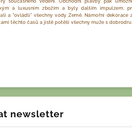
zory současného vědění. Obchodní plavby pak umožň
ckým a luxusním zbožím a byly dalším impulzem, pr
i a "ovládli" všechny vody Země. Námořní dekorace z
kami těchto časů a jistě potěší všechny muže s dobrodr
at newsletter