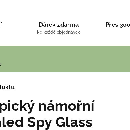
í
Dárek zdarma
Přes 300
ke každé objednávce
e
duktu
pický námořní
led Spy Glass