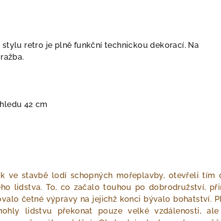
stylu retro je plně funkční technickou dekorací. Na
 ražba.
hledu 42 cm
rok ve stavbě lodí schopných mořeplavby, otevřeli tím 
ho lidstva. To, co začalo touhou po dobrodružství, při
ovalo četné výpravy na jejichž konci bývalo bohatství. 
hly lidstvu překonat pouze velké vzdálenosti, ale