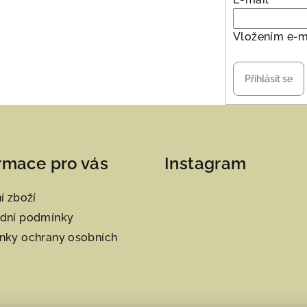
Vložením e-m
Přihlásit se
rmace pro vás
Instagram
í zboží
dní podmínky
nky ochrany osobních