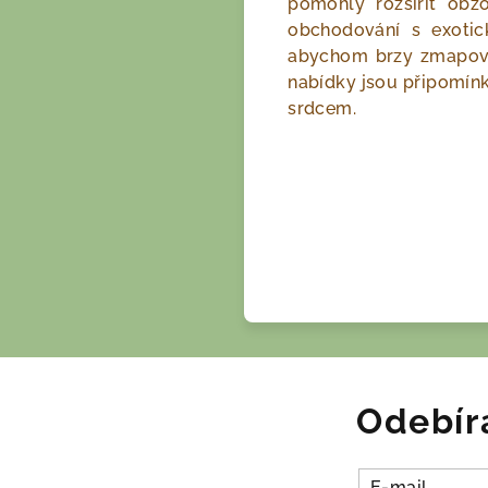
pomohly rozšířit ob
obchodování s exoti
abychom brzy zmapoval
nabídky jsou připomín
srdcem.
Odebír
E-mail