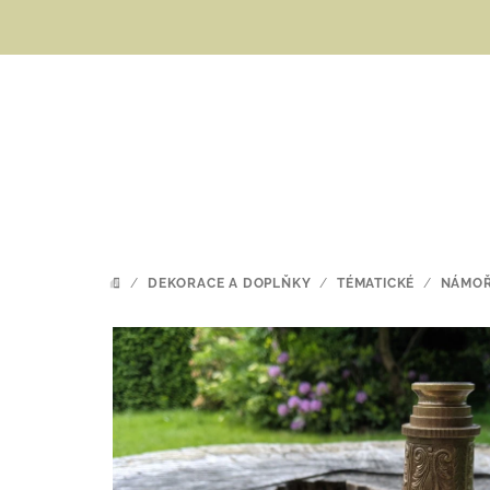
Přejít
na
obsah
/
DEKORACE A DOPLŇKY
/
TÉMATICKÉ
/
NÁMOŘ
DOMŮ