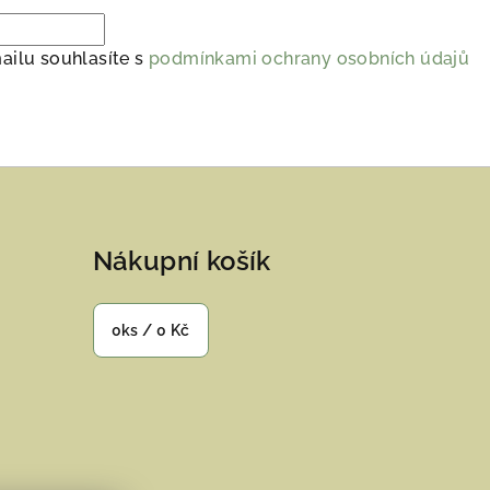
ailu souhlasíte s
podmínkami ochrany osobních údajů
Nákupní košík
0
ks /
0 Kč