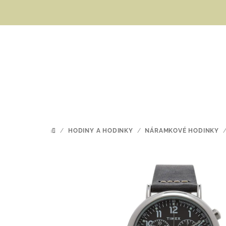
Přejít
na
obsah
/
HODINY A HODINKY
/
NÁRAMKOVÉ HODINKY
DOMŮ