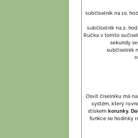
subčíselník na 10. ho
subčíselník na 2. ho
Ručka v tomto sučísel
sekundy se 
subčíselník 
n
Osvit číselníku má na
systém, který rovn
stiskem
korunky. Da
funkce se hodinky r