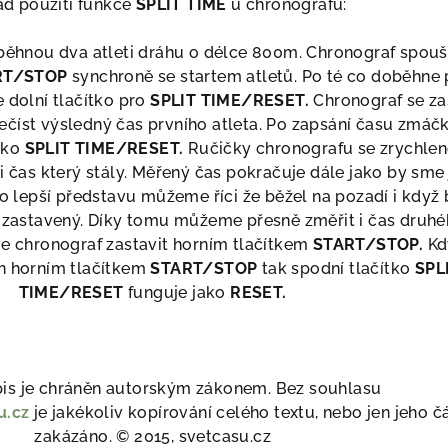
ad použití funkce
SPLIT TIME
u chronografu:
běhnou dva atleti dráhu o délce 800m. Chronograf spou
RT/STOP
synchroně se startem atletů. Po té co doběhne 
e dolní tlačítko pro
SPLIT
TIME/RESET.
Chronograf se za
číst výsledný čas prvního atleta. Po zapsání času zmá
tko
SPLIT TIME/RESET.
Ručičky chronografu se zrychle
čas který stály. Měřený čas pokračuje dále jako by sme 
ro lepší představu můžeme říci že běžel na pozadí i když 
 zastavený. Díky tomu můžeme přesně změřit i čas druh
me chronograf zastavit horním tlačítkem
START/STOP.
Kd
n horním tlačítkem
START/STOP
tak spodní tlačítko
SPL
TIME/RESET
funguje jako
RESET.
pis je chráněn autorským zákonem. Bez souhlasu
u.cz
je jakékoliv kopírování celého textu, nebo jen jeho čá
zakázáno. © 2015, svetcasu.cz