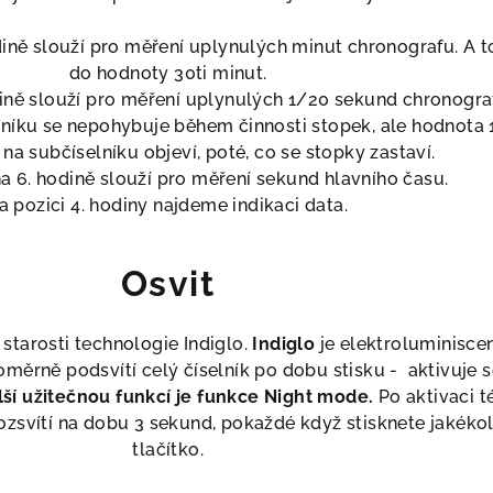
dině slouží pro měření uplynulých minut chronografu. A t
do hodnoty 30ti minut.
dině slouží pro měření uplynulých 1/20 sekund chronogra
níku se nepohybuje během činnosti stopek, ale hodnota
na subčíselníku objeví, poté, co se stopky zastaví.
na 6. hodině slouží pro měření sekund hlavního času.
a pozici 4. hodiny najdeme indikaci data.
Osvit
 starosti technologie Indiglo.
Indiglo
je elektroluminisce
oměrně podsvítí celý číselník po dobu stisku - aktivuje 
lší užitečnou funkcí je funkce Night mode.
Po aktivaci t
ozsvítí na dobu 3 sekund, pokaždé když stisknete jakékol
tlačítko.