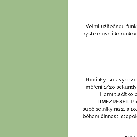
Velmi užitečnou funkc
byste museli korunkou 
Hodinky jsou vybave
měření 1/20 sekundy.
Horní tlačítko 
TIME/RESET.
Pr
subčíselníky na 2. a 1
během činnosti stopek