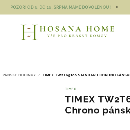
POZOR! OD 6. DO 16. SRPNA MÁME DOVOLENOU !
/
PÁNSKÉ HODINKY
/
TIMEX TW2T69100 STANDARD CHRONO PÁNSK
TIMEX
TIMEX TW2T6
Chrono pánsk