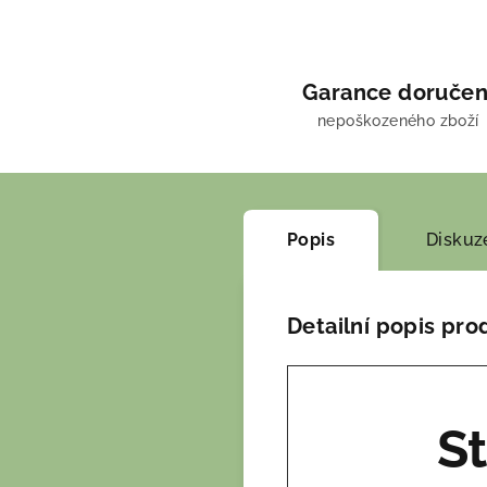
Garance doručen
nepoškozeného zboží
Popis
Diskuz
Detailní popis pro
S