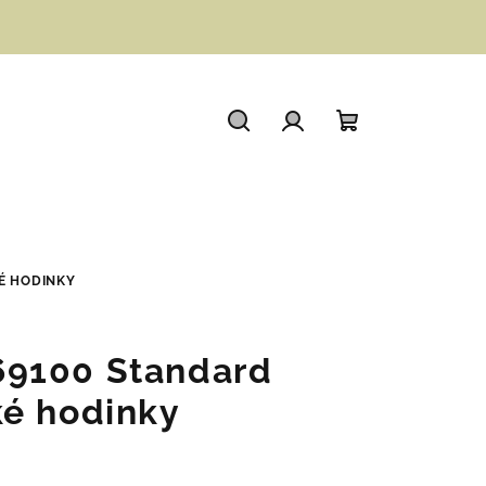
Hledat
Přihlášení
Nákupní
košík
É HODINKY
9100 Standard
é hodinky