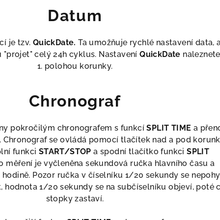
Datum
í je tzv.
QuickDate.
Ta umožňuje rychlé nastavení data, 
"projet" celý 24h cyklus. Nastavení
QuickDate
naleznet
1. polohou korunky.
Chronograf
ny pokročilým chronografem s funkcí
SPLIT TIME
a přen
 Chronograf se ovládá pomocí tlačítek nad a pod korun
plní funkci
START/STOP
a spodní tlačítko funkci
SPLIT
o měření je vyčleněna sekundová ručka hlavního času a
0. hodině. Pozor ručka v číselníku 1/20 sekundy se nepoh
, hodnota 1/20 sekundy se na subčíselníku objeví, poté 
stopky zastaví.