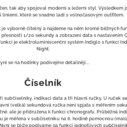
žen, tak aby spojoval moderní a ležerní styl. Výsledkem 
i liniemi, které se snadno ladí s volnočasovým outfitem.
k je výborně čitelný a najdeme na něm kromě běžných fun
s přesností 1/20 sekundy a zobrazení data s nastavením 
funkcí je elektroluminiscenční systém Indiglo s funkcí Ind
Night.
yní se na hodinky podívejme detailněji....
Číselník
i subčíselníky, indikaci data a tři hlavní ručky. U ruček se
Hlavní (velká) sekundová ručka není spjata s měřením sek
žné. ale je přidružena k funkci chronografu. Průběžná ind
u je měřena v subčíselníku na 6. hodině pomocnou (mal
ní se blíže podíváme na funkci jednotlivých subčíselník