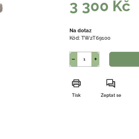
3 300 Kč
Měrná
cena:
Na dotaz
Kód:
TW2T69100
−
+
Tisk
Zeptat se