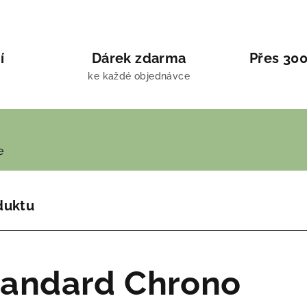
í
Dárek zdarma
Přes 300
ke každé objednávce
e
duktu
tandard Chrono