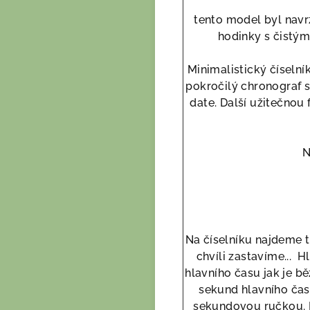
tento model byl navr
hodinky s čistým
Minimalistický číselní
pokročilý chronograf 
date. Další užitečnou 
N
Na číselníku najdeme tř
chvíli zastavíme... 
hlavního času jak je bě
sekund hlavního čas
sekundovou ručkou. Ny