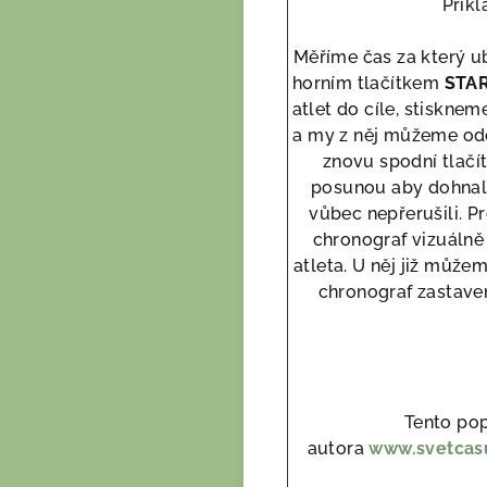
Příkl
Měříme čas za který u
horním tlačítkem
STA
atlet do cíle, stisknem
a my z něj můžeme ode
znovu spodní tlačí
posunou aby dohnali 
vůbec nepřerušili. P
chronograf vizuálně
atleta. U něj již může
chronograf zastave
Tento po
autora
www.svetcas