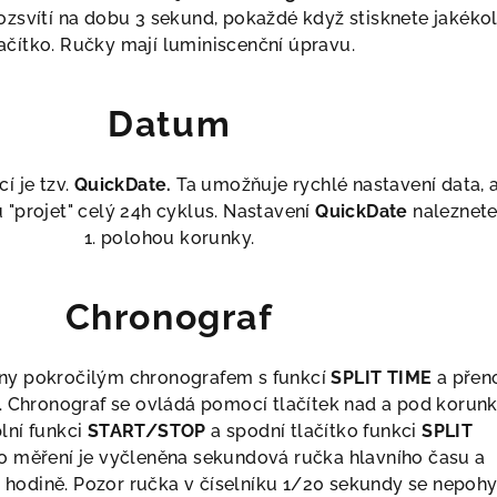
ozsvítí na dobu 3 sekund, pokaždé když stisknete jakékol
ačítko.
Ručky mají luminiscenční úpravu.
Datum
í je tzv.
QuickDate.
Ta umožňuje rychlé nastavení data, 
"projet" celý 24h cyklus. Nastavení
QuickDate
naleznet
1. polohou korunky.
Chronograf
ny pokročilým chronografem s funkcí
SPLIT TIME
a přen
 Chronograf se ovládá pomocí tlačítek nad a pod korun
plní funkci
START/STOP
a spodní tlačítko funkci
SPLIT
o měření je vyčleněna sekundová ručka hlavního času a
0. hodině. Pozor ručka v číselníku 1/20 sekundy se nepoh