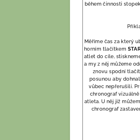
během činnosti stopek
Příkl
Měříme čas za který u
horním tlačítkem
STA
atlet do cíle, stisknem
a my z něj můžeme ode
znovu spodní tlačí
posunou aby dohnali 
vůbec nepřerušili. P
chronograf vizuálně
atleta. U něj již může
chronograf zastave