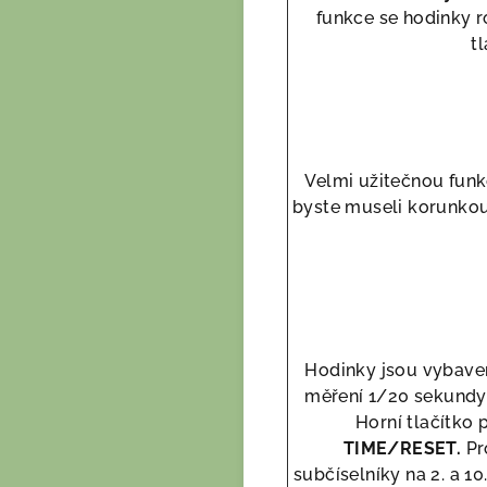
funkce se hodinky r
tl
Velmi užitečnou funkc
byste museli korunkou 
Hodinky jsou vybave
měření 1/20 sekundy.
Horní tlačítko 
TIME/RESET.
Pr
subčíselníky na 2. a 1