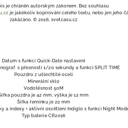
pis je chráněn autorským zákonem. Bez souhlasu
u.cz
je jakékoliv kopírování celého textu, nebo jen jeho čá
zakázáno. © 2016, svetcasu.cz
Datum s funkcí Quick-Date nastavení
onograf s přesností 1/20 sekundy a funkcí SPLIT TIME
Pouzdro z ušlechtilé oceli
Minerální sklo
Vodotěsnost 50M
Sířka pouzdra je 42 mm, výška je 12 mm
Šířka řemínku je 22 mm
y a indexy + aktivní osvětlení Indiglo s funkcí Night Mod
Typ baterie CR2016