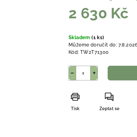
2 630 Kč
Měrná
cena:
Skladem
(1 ks)
Můžeme doručit do:
7.8.202
Kód:
TW2T71300
−
+
Tisk
Zeptat se