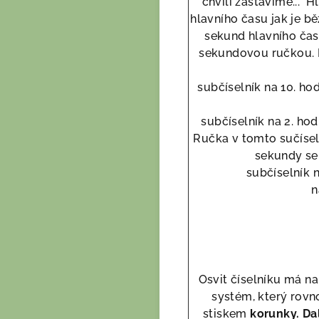
chvíli zastavíme... 
hlavního času jak je bě
sekund hlavního čas
sekundovou ručkou. Ny
subčíselník na 10. ho
subčíselník na 2. ho
Ručka v tomto sučísel
sekundy se 
subčíselník 
n
Osvit číselníku má na
systém, který rovn
stiskem
korunky. Da