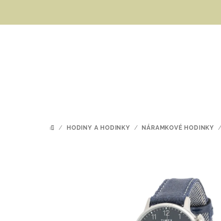
Přejít
na
obsah
/
HODINY A HODINKY
/
NÁRAMKOVÉ HODINKY
DOMŮ