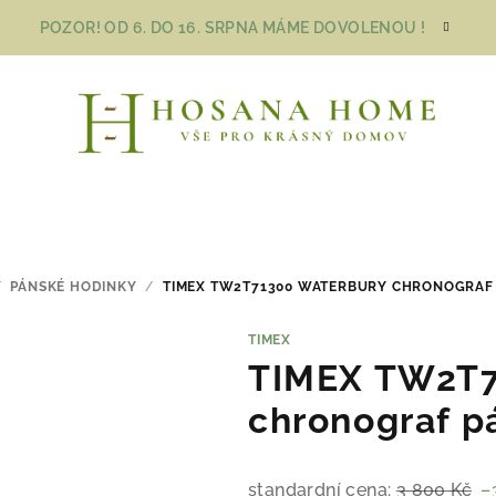
POZOR! OD 6. DO 16. SRPNA MÁME DOVOLENOU !
/
PÁNSKÉ HODINKY
/
TIMEX TW2T71300 WATERBURY CHRONOGRAF
TIMEX
TIMEX TW2T7
chronograf p
standardní cena:
3 800 Kč
–