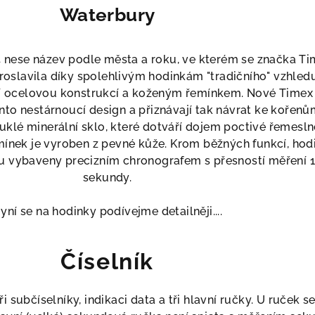
Waterbury
 nese název podle města a roku, ve kterém se značka T
proslavila díky spolehlivým hodinkám "tradičního" vzhledu
 ocelovou konstrukcí a koženým řemínkem. Nové Timex
to nestárnoucí design a přiznávají tak návrat ke kořenů
ouklé minerální sklo, které dotváří dojem poctivé řemesln
mínek je vyroben z pevné kůže. Krom běžných funkcí, hod
ou vybaveny precizním chronografem s přesností měření 
sekundy.
yní se na hodinky podívejme detailněji....
Číselník
i subčíselníky, indikaci data a tři hlavní ručky. U ruček se