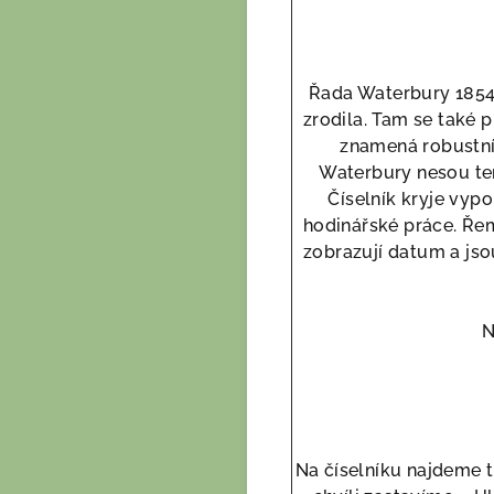
Řada Waterbury 1854
zrodila. Tam se také 
znamená robustní
Waterbury nesou ten
Číselník kryje vyp
hodinářské práce. Ře
zobrazují datum a js
N
Na číselníku najdeme tř