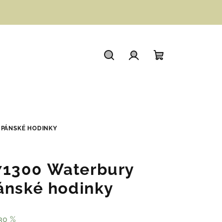
Hledat
Přihlášení
Nákupní
košík
 PÁNSKÉ HODINKY
1300 Waterbury
ánské hodinky
30 %