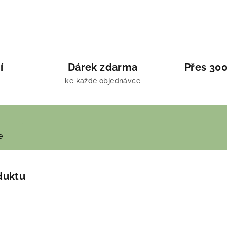
í
Dárek zdarma
Přes 300
ke každé objednávce
e
duktu