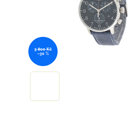
3 800 Kč
–30 %