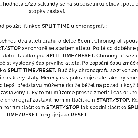
, hodnota 1/20 sekundy se na subčíselníku objeví, poté 
stopky zastaví.
ad použití funkce
SPLIT TIME
u chronografu:
běhnou dva atleti dráhu o délce 800m. Chronograf spou
RT/STOP
synchroně se startem atletů. Po té co doběhne 
e dolní tlačítko pro
SPLIT
TIME/RESET.
Chronograf se za
číst výsledný čas prvního atleta. Po zapsání času zmá
tko
SPLIT TIME/RESET.
Ručičky chronografu se zrychle
čas který stály. Měřený čas pokračuje dále jako by sme 
ro lepší představu můžeme říci že běžel na pozadí i když 
 zastavený. Díky tomu můžeme přesně změřit i čas druh
me chronograf zastavit horním tlačítkem
START/STOP.
Kd
n horním tlačítkem
START/STOP
tak spodní tlačítko
SPL
TIME/RESET
funguje jako
RESET.