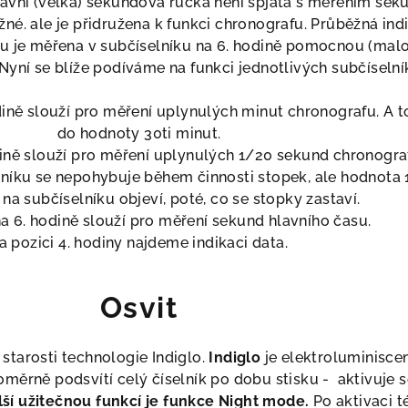
Hlavní (velká) sekundová ručka není spjata s měřením sek
žné. ale je přidružena k funkci chronografu. Průběžná ind
u je měřena v subčíselníku na 6. hodině pomocnou (mal
ní se blíže podíváme na funkci jednotlivých subčíselník
dině slouží pro měření uplynulých minut chronografu. A t
do hodnoty 30ti minut.
dině slouží pro měření uplynulých 1/20 sekund chronogra
níku se nepohybuje během činnosti stopek, ale hodnota
na subčíselníku objeví, poté, co se stopky zastaví.
na 6. hodině slouží pro měření sekund hlavního času.
a pozici 4. hodiny najdeme indikaci data.
Osvit
 starosti technologie Indiglo.
Indiglo
je elektroluminisce
oměrně podsvítí celý číselník po dobu stisku - aktivuje 
lší užitečnou funkcí je funkce Night mode.
Po aktivaci t