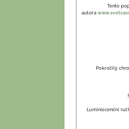
Tento po
autora
www.svetcas
Pokročilý chr
Luminiscenční ručk