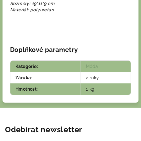
Rozměry: 19*11*9 cm
Materiál: polyuretan
Doplňkové parametry
Kategorie
:
Móda
Záruka
:
2 roky
Hmotnost
:
1 kg
Odebírat newsletter