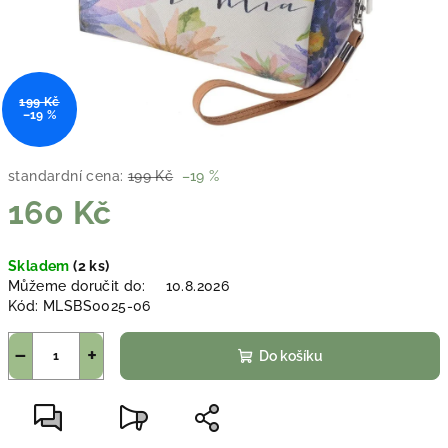
199 Kč
–19 %
standardní cena:
199 Kč
–19 %
160 Kč
Měrná
Skladem
(2 ks)
cena:
Můžeme doručit do:
10.8.2026
Kód:
MLSBS0025-06
−
+
Do košíku