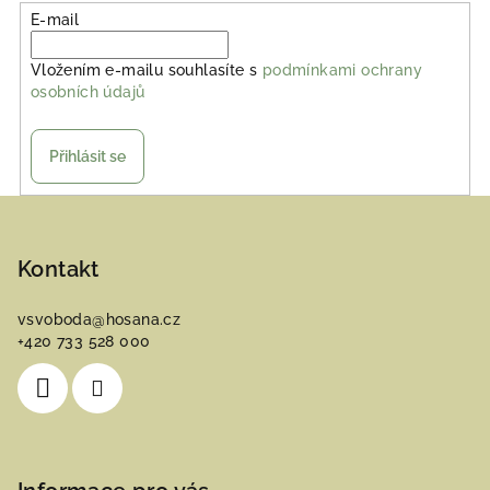
E-mail
Vložením e-mailu souhlasíte s
podmínkami ochrany
osobních údajů
Přihlásit se
Z
á
p
Kontakt
a
vsvoboda
@
hosana.cz
t
+420 733 528 000
í