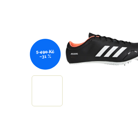
5 490 Kč
–31 %