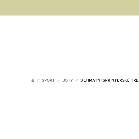
Přejít
na
obsah
/
SPORT
/
BOTY
/
ULTIMÁTNÍ SPRINTERSKÉ TR
DOMŮ