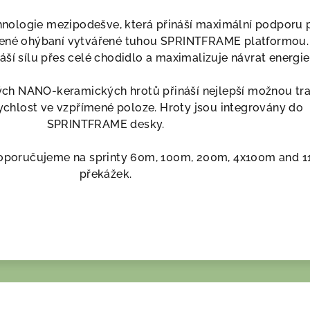
ologie mezipodešve, která přináší maximální podporu 
zené ohýbaní vytvářené tuhou SPRINTFRAME platformou.
í sílu přes celé chodidlo a maximalizuje návrat energie
ých NANO-keramických hrotů přináší nejlepší možnou tra
ychlost ve vzpřímené poloze. Hroty jsou integrovány do
SPRINTFRAME desky.
poručujeme na sprinty 60m, 100m, 200m, 4x100m and 
překážek.