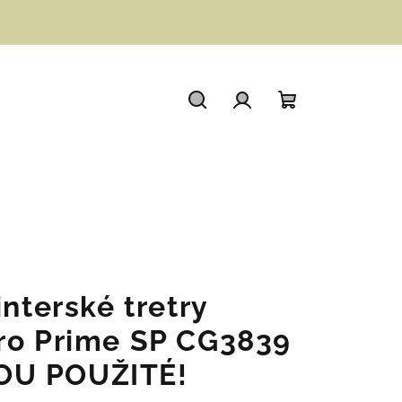
Hledat
Přihlášení
Nákupní
košík
interské tretry
ro Prime SP CG3839
OU POUŽITÉ!