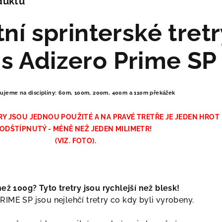
duktu
ní sprinterské tret
s Adizero Prime SP
ujeme na disciplíny: 60m, 100m, 200m, 400m a 110m překážek
Y JSOU JEDNOU POUŽITÉ A NA PRAVÉ TRETŘE JE JEDEN HROT
ODŠTÍPNUTÝ - MÉNĚ NEŽ JEDEN MILIMETR!
(VIZ. FOTO).
ž 100g? Tyto tretry jsou rychlejší než blesk!
IME SP jsou nejlehčí tretry co kdy byli vyrobeny.