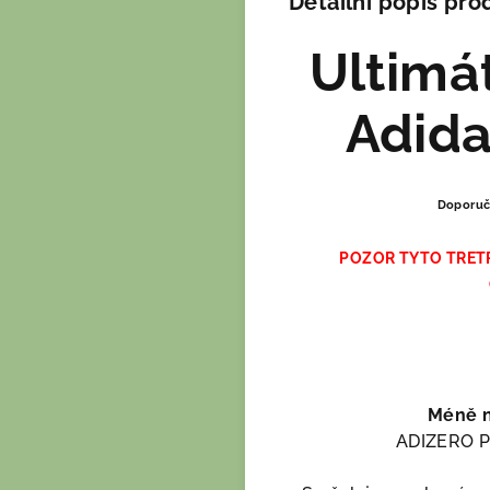
Detailní popis pro
Ultimát
Adida
Doporuč
POZOR TYTO TRETR
Méně ne
ADIZERO PR