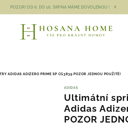
POZOR! OD 6. DO 16. SRPNA MÁME DOVOLENOU !
ETRY ADIDAS ADIZERO PRIME SP CG3839 POZOR JEDNOU POUŽITÉ!
ADIDAS
Ultimátní spr
Adidas Adize
POZOR JEDN