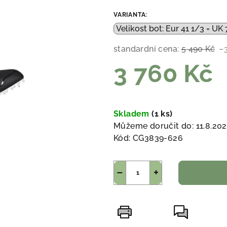
VARIANTA:
standardní cena:
5 490 Kč
–
3 760 Kč
Měrná
cena:
Skladem
(1 ks)
Můžeme doručit do:
11.8.20
Kód:
CG3839-626
−
+