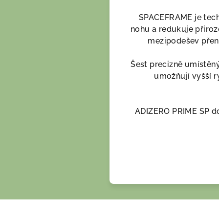
SPACEFRAME je techn
nohu a redukuje přiro
mezipodešev přenáš
Šest precizně umístěn
umožňují vyšší r
ADIZERO PRIME SP do