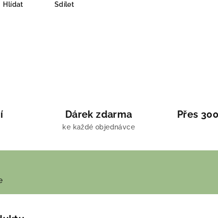
Hlídat
Sdílet
í
Dárek zdarma
Přes 300
ke každé objednávce
e