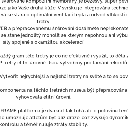
e svařované kompozitní membrány, je bezešvý, super pev
oze jako Vaše druhá kůže.
V svršku je integrována techni
á se stará o optimální ventilaci tepla a odvod vlhkosti 
tretry.
EB a přepracovanému šněrování dosáhnete nepřekonat
ry se stane jednolitý monolit se kterým nepohnou ani výb
síly spojené s okamžitou akcelerací.
ždý gram této tretry je co nejefektivněji využit, to dělá 
tretry elitní úrovně. Jsou vytvořeny pro lámání rekordů
Vytvořit nejrychlejší a nejlehčí tretry na světě a to se po
komponenta na těchto tretrách musela být přepracována
vyhovovala elitní úrovni.
RAME platforma je dvakrát tak tuhá ale o polovinu tenč
To umožňuje atletům být blíž dráze, což zvyšuje dynamik
kontrolu a téměř nuluje ztráty stability.