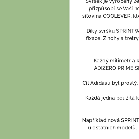
Svršek je vyrobený z
přizpůsobí se Vaší n
síťovina COOLEVER, kter
Díky svršku SPRINTW
fixace. Z nohy a tret
Každý milimetr a ka
ADIZERO PRIME SP 
Cíl Adidasu byl prostý. 
Každá jedna použitá 
Například nová SPRINTF
u ostatních modelů. 