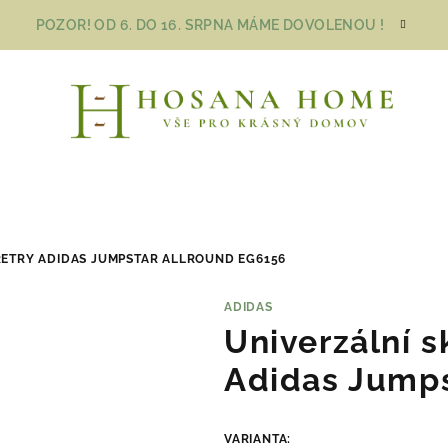
POZOR! OD 6. DO 16. SRPNA MÁME DOVOLENOU !
RETRY ADIDAS JUMPSTAR ALLROUND EG6156
ADIDAS
Univerzální s
Adidas Jumps
VARIANTA: