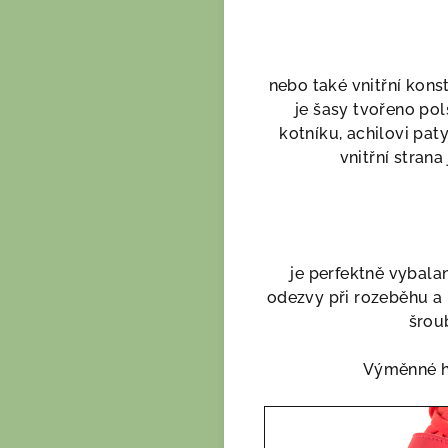
nebo také vnitřní kons
je šasy tvořeno pol
kotníku, achilovi paty
vnitřní strana
je perfektně vybala
odezvy při rozeběhu a 
šroub
Výměnné hře