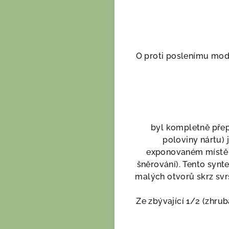
O proti poslenímu mod
byl kompletně přepr
poloviny nártu) 
exponovaném místě j
šněrování). Tento synte
malých otvorů skrz svr
Ze zbývající 1/2 (zhrub