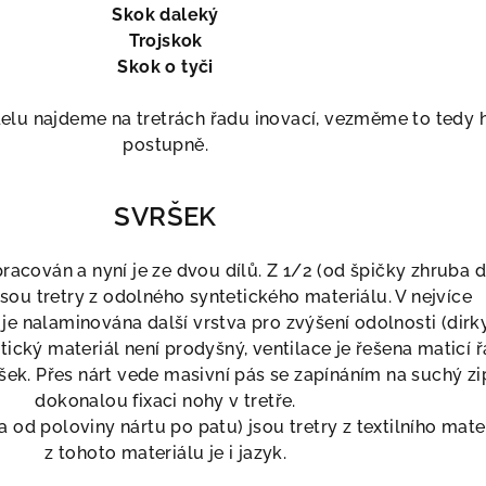
Skok daleký
Trojskok
Skok o tyči
elu najdeme na tretrách řadu inovací, vezměme to tedy 
postupně.
SVRŠEK
acován a nyní je ze dvou dílů. Z 1/2 (od špičky zhruba 
jsou tretry z odolného syntetického materiálu. V nejvíce
e nalaminována další vrstva pro zvýšení odolnosti (dirk
tický materiál není prodyšný, ventilace je řešena maticí 
šek. Přes nárt vede masivní pás se zapínáním na suchý zi
dokonalou fixaci nohy v tretře.
a od poloviny nártu po patu) jsou tretry z textilního mate
z tohoto materiálu je i jazyk.