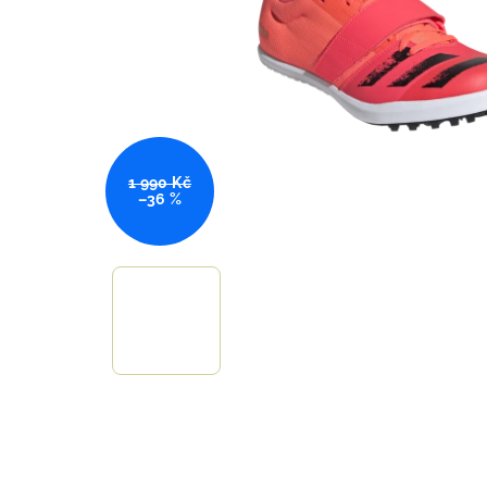
1 990 Kč
–36 %