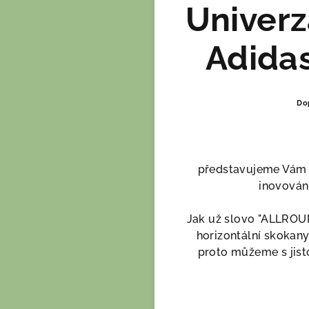
Univerz
Adida
Dop
představujeme Vám 
inovován,
Jak už slovo "ALLROUND
horizontální skokany
proto můžeme s jisto