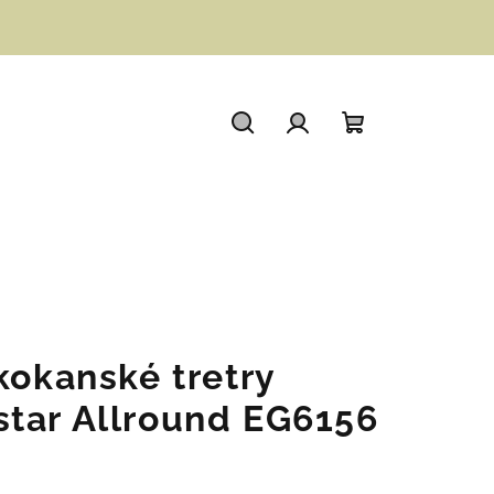
Hledat
Přihlášení
Nákupní
košík
kokanské tretry
tar Allround EG6156