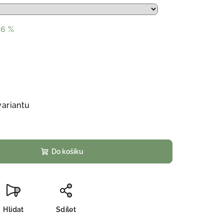
36 %
variantu
Do košíku
Hlídat
Sdílet