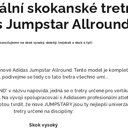
ální skokanské tret
s Jumpstar Allroun
oručujeme na skok vysoký, daleký, trojskok a skok o tyči
nové Adidas Jumpstar Allround. Tento model je komple
 podívejme se tedy co tato tretra všechno umí...
" v názvu napovídá, jedná se o tretry určené pro vertiká
. Na vývoji spolupracovali s Adidasem profesionální atlet
tou tvrdit, že nové JUMPSTARY jsou ty nejlepší univerzá
tretry určené na disciplíny:
Skok vysoký