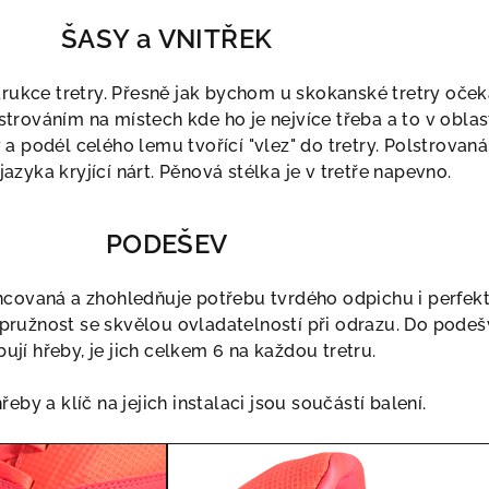
ŠASY a VNITŘEK
trukce tretry. Přesně jak bychom u skokanské tretry oček
strováním na místech kde ho je nejvíce třeba a to v oblas
 a podél celého lemu tvořící "vlez" do tretry. Polstrovaná 
 jazyka kryjící nárt. Pěnová stélka je v tretře napevno.
PODEŠEV
ncovaná a zhohledňuje potřebu tvrdého odpichu i perfekt
pružnost se skvělou ovladatelností při odrazu. Do podeš
ují hřeby, je jich celkem 6 na každou tretru.
by a klíč na jejich instalaci jsou součástí balení.