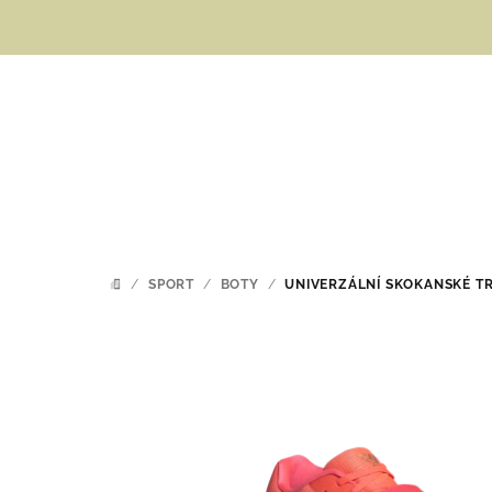
Přejít
na
obsah
/
SPORT
/
BOTY
/
UNIVERZÁLNÍ SKOKANSKÉ T
DOMŮ