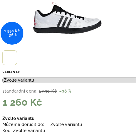
1 990 Kč
–36 %
VARIANTA:
standardní cena:
1 990 Kč
–36 %
1 260 Kč
Měrná
Zvolte variantu
cena:
Můžeme doručit do:
Zvolte variantu
Kód:
Zvolte variantu