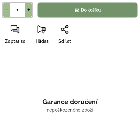
−
+
Do košíku
Zeptat se
Hlídat
Sdílet
Garance doručení
nepoškozeného zboží