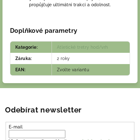
propůjčuje ultimátní trakci a odolnost.
Doplňkové parametry
Kategorie
:
Atletické tretry hod/vrh
Záruka
:
2 roky
EAN
:
Zvolte variantu
Odebírat newsletter
E-mail