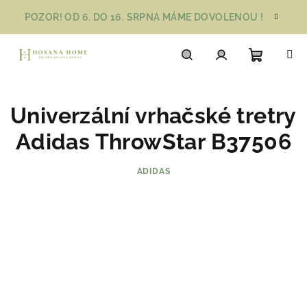
Přejít
POZOR! OD 6. DO 16. SRPNA MÁME DOVOLENOU !
na
obsah
Nákupn
Hledat
Přihlášení
Univerzální vrhačské tretry
košík
Adidas ThrowStar B37506
ADIDAS